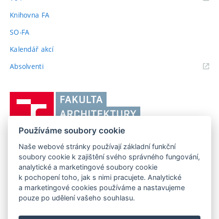
odkaz)
Knihovna FA
SO-FA
Kalendář akcí
(externí
Absolventi
odkaz)
Vysoké
učení
technické
Používáme soubory cookie
v
Brně,
Naše webové stránky používají základní funkční
FAKULTA ARCHITEKTURY VUT V BRNĚ
soubory cookie k zajištění svého správného fungování,
Fakulta
Poříčí 273/5, 639 00 Brno
www.fa.vutbr.cz
analytické a marketingové soubory cookie
architektury
k pochopení toho, jak s nimi pracujete. Analytické
Telefon: 54114 6600
info@fa.vutbr.cz
a marketingové cookies používáme a nastavujeme
pouze po udělení vašeho souhlasu.