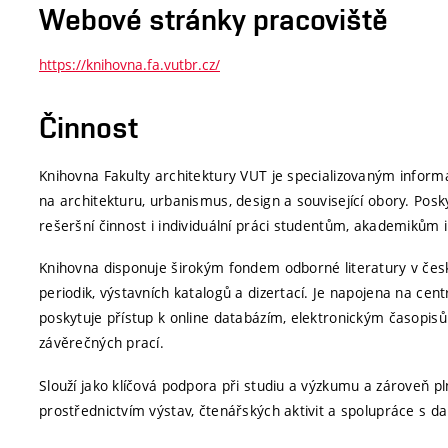
Webové stránky pracoviště
https://knihovna.fa.vutbr.cz/
Činnost
Knihovna Fakulty architektury VUT je specializovaným inf
na architekturu, urbanismus, design a související obory. Pos
rešeršní činnost i individuální práci studentům, akademikům i
Knihovna disponuje širokým fondem odborné literatury v česk
periodik, výstavních katalogů a dizertací. Je napojena na cen
poskytuje přístup k online databázím, elektronickým časopis
závěrečných prací.
Slouží jako klíčová podpora při studiu a výzkumu a zároveň pln
prostřednictvím výstav, čtenářských aktivit a spolupráce s dal