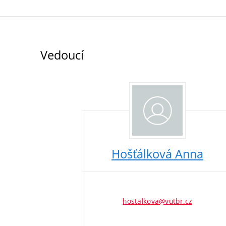
Vedoucí
Hošťálková Anna
hostalkova@vutbr.cz