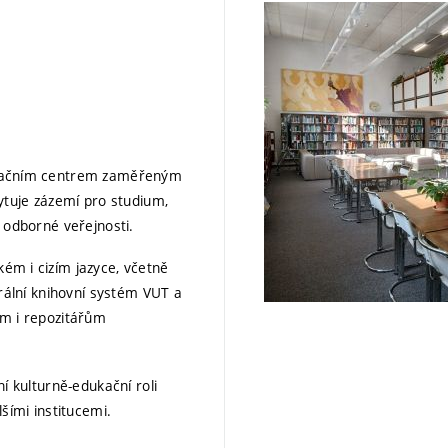
ormačním centrem zaměřeným
kytuje zázemí pro studium,
 odborné veřejnosti.
ém i cizím jazyce, včetně
trální knihovní systém VUT a
ům i repozitářům
í kulturně-edukační roli
šími institucemi.