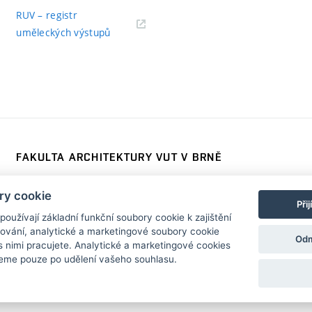
RUV – registr
uměleckých výstupů
FAKULTA ARCHITEKTURY VUT V BRNĚ
Poříčí 273/5, 639 00 Brno
www.fa.vutbr.cz
ry cookie
Telefon: 54114 6600
info@fa.vutbr.cz
Při
užívají základní funkční soubory cookie k zajištění
vání, analytické a marketingové soubory cookie
Odm
s nimi pracujete. Analytické a marketingové cookies
eme pouze po udělení vašeho souhlasu.