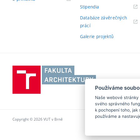
Stipendia
Databáze závěrečných
prácí
Galerie projektů
Vysoké
učení
technické
Používáme soubo
v
Naše webové stránky po
Brně,
svého správného fungo
Fakulta
k pochopení toho, jak 
architektury
používáme a nastavuj
Copyright © 2026 VUT v Brně