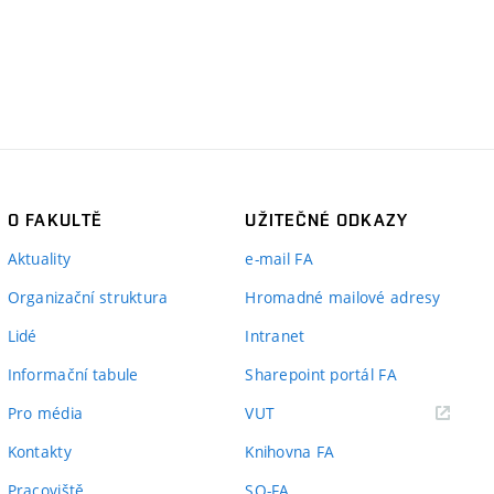
O FAKULTĚ
UŽITEČNÉ ODKAZY
Aktuality
e-mail FA
Organizační struktura
Hromadné mailové adresy
Lidé
Intranet
Informační tabule
Sharepoint portál FA
(externí
Pro média
VUT
odkaz)
Kontakty
Knihovna FA
Pracoviště
SO-FA