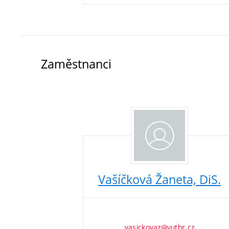
Zaměstnanci
Vašíčková Žaneta, DiS.
vasickovaz@vutbr.cz