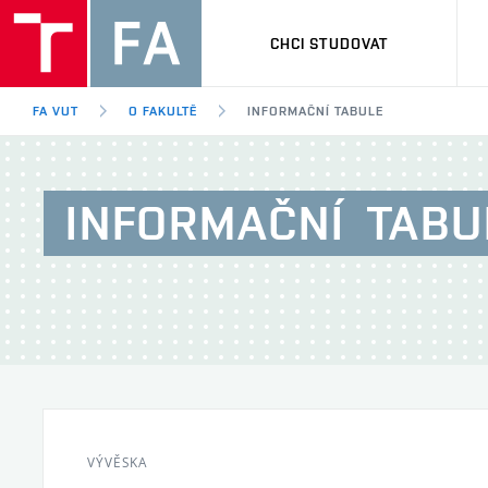
CHCI STUDOVAT
FA VUT
O FAKULTĚ
INFORMAČNÍ TABULE
INFORMAČNÍ
TABU
VÝVĚSKA