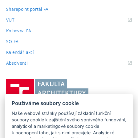
Sharepoint portál FA
(externí
VUT
odkaz)
Knihovna FA
SO-FA
Kalendář akcí
(externí
Absolventi
odkaz)
Vysoké
učení
technické
Používáme soubory cookie
v
Brně,
Naše webové stránky používají základní funkční
FAKULTA ARCHITEKTURY VUT V BRNĚ
soubory cookie k zajištění svého správného fungování,
Fakulta
Poříčí 273/5, 639 00 Brno
www.fa.vutbr.cz
analytické a marketingové soubory cookie
architektury
k pochopení toho, jak s nimi pracujete. Analytické
Telefon: 54114 6600
info@fa.vutbr.cz