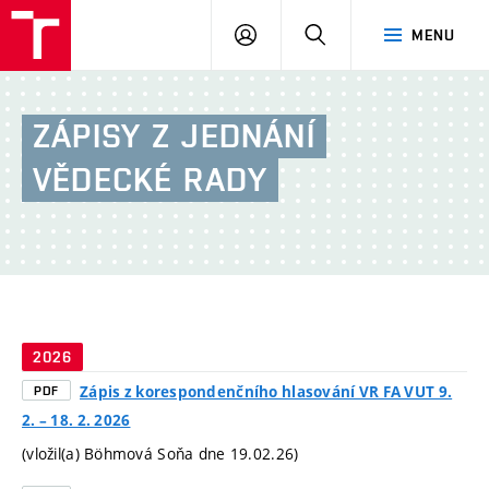
FA
PŘIHLÁSIT
HLEDAT
MENU
VUT
SE
ZÁPISY
Z
JEDNÁNÍ
VĚDECKÉ
RADY
2026
Zápis z korespondenčního hlasování VR FA VUT 9.
PDF
2. – 18. 2. 2026
(vložil(a) Böhmová Soňa dne 19.02.26)