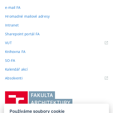
e-mail FA
Hromadné mailové adresy
Intranet
Sharepoint portál FA
(externí
VUT
odkaz)
Knihovna FA
SO-FA
Kalendář akcí
(externí
Absolventi
odkaz)
Vysoké
učení
technické
Používáme soubory cookie