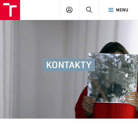
FA
PŘIHLÁSIT
HLEDAT
MENU
VUT
SE
KONTAKTY