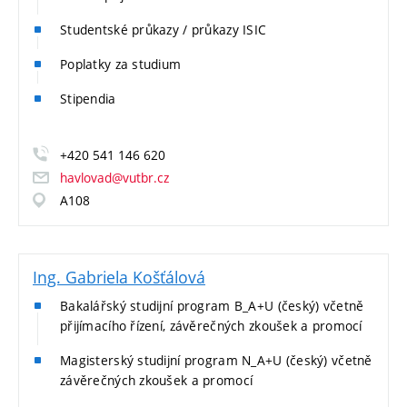
Studentské průkazy / průkazy ISIC
Poplatky za studium
Stipendia
+420 541 146 620
havlovad@vutbr.cz
A108
Ing. Gabriela Košťálová
Bakalářský studijní program B_A+U (český) včetně
přijímacího řízení, závěrečných zkoušek a promocí
Magisterský studijní program N_A+U (český) včetně
závěrečných zkoušek a promocí