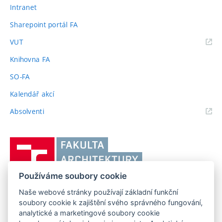
Intranet
Sharepoint portál FA
(externí
VUT
odkaz)
Knihovna FA
SO-FA
Kalendář akcí
(externí
Absolventi
odkaz)
Vysoké
učení
technické
Používáme soubory cookie
v
Naše webové stránky používají základní funkční
Brně,
FAKULTA ARCHITEKTURY VUT V BRNĚ
soubory cookie k zajištění svého správného fungování,
Fakulta
Poříčí 273/5, 639 00 Brno
analytické a marketingové soubory cookie
www.fa.vutbr.cz
architektury