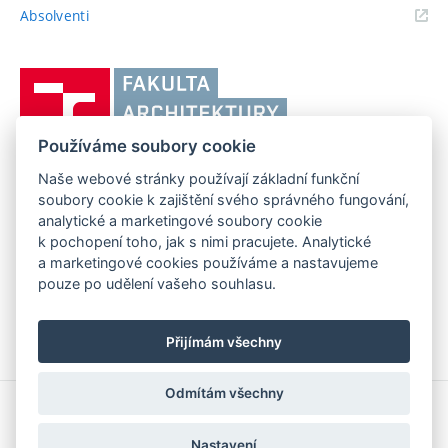
(externí
Absolventi
odkaz)
Vysoké
učení
technické
Používáme soubory cookie
v
Brně,
Naše webové stránky používají základní funkční
FAKULTA ARCHITEKTURY VUT V BRNĚ
soubory cookie k zajištění svého správného fungování,
Fakulta
Poříčí 273/5, 639 00 Brno
analytické a marketingové soubory cookie
www.fa.vutbr.cz
architektury
k pochopení toho, jak s nimi pracujete. Analytické
Telefon: 54114 6600
info@fa.vutbr.cz
a marketingové cookies používáme a nastavujeme
pouze po udělení vašeho souhlasu.
Přijímám všechny
Odmítám všechny
Copyright © 2026 VUT v Brně
Prohlášení o přístupnosti
Nastavení