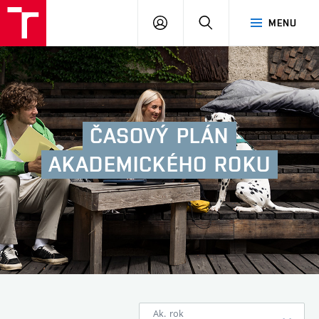
FA
PŘIHLÁSIT
HLEDAT
MENU
VUT
SE
ČASOVÝ
PLÁN
AKADEMICKÉHO
ROKU
Ak. rok