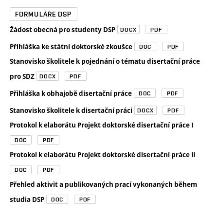
FORMULÁŘE DSP
Žádost obecná pro studenty DSP
DOCX
PDF
Přihláška ke státní doktorské zkoušce
DOC
PDF
Stanovisko školitele k pojednání o tématu disertační práce
pro SDZ
DOCX
PDF
Přihláška k obhajobě disertační práce
DOC
PDF
Stanovisko školitele k disertační práci
DOCX
PDF
Protokol k elaborátu Projekt doktorské disertační práce I
DOC
PDF
Protokol k elaborátu Projekt doktorské disertační práce II
DOC
PDF
Přehled aktivit a publikovaných prací vykonaných během
studia DSP
DOC
PDF