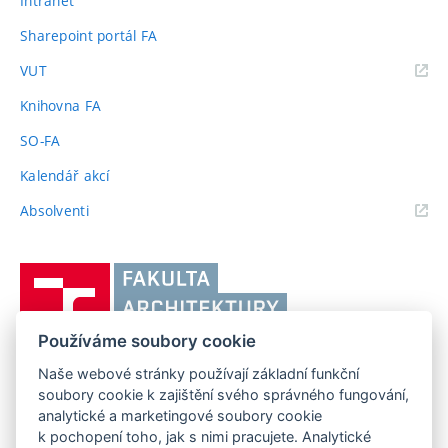
Intranet
Sharepoint portál FA
(externí
VUT
odkaz)
Knihovna FA
SO-FA
Kalendář akcí
(externí
Absolventi
odkaz)
Vysoké
učení
technické
Používáme soubory cookie
v
Brně,
Naše webové stránky používají základní funkční
FAKULTA ARCHITEKTURY VUT V BRNĚ
soubory cookie k zajištění svého správného fungování,
Fakulta
Poříčí 273/5, 639 00 Brno
www.fa.vutbr.cz
analytické a marketingové soubory cookie
architektury
k pochopení toho, jak s nimi pracujete. Analytické
Telefon: 54114 6600
info@fa.vutbr.cz