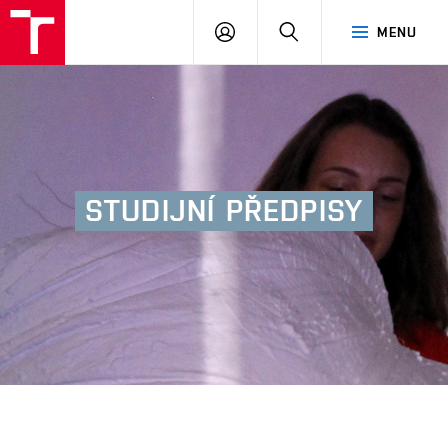
FA
PŘIHLÁSIT
HLEDAT
MENU
VUT
SE
STUDIJNÍ
PŘEDPISY