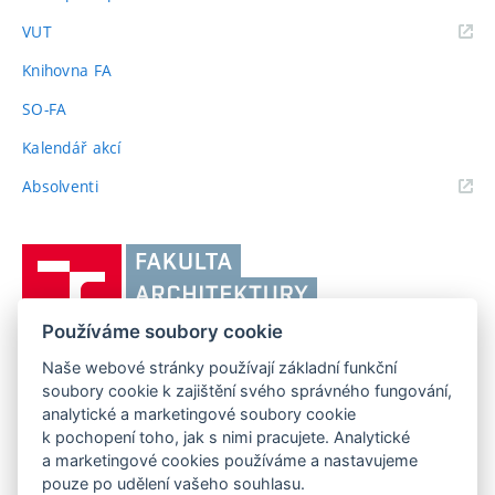
(externí
VUT
odkaz)
Knihovna FA
SO-FA
Kalendář akcí
(externí
Absolventi
odkaz)
Vysoké
učení
technické
Používáme soubory cookie
v
Brně,
Naše webové stránky používají základní funkční
FAKULTA ARCHITEKTURY VUT V BRNĚ
soubory cookie k zajištění svého správného fungování,
Fakulta
Poříčí 273/5, 639 00 Brno
www.fa.vutbr.cz
analytické a marketingové soubory cookie
architektury
k pochopení toho, jak s nimi pracujete. Analytické
Telefon: 54114 6600
info@fa.vutbr.cz
a marketingové cookies používáme a nastavujeme
pouze po udělení vašeho souhlasu.