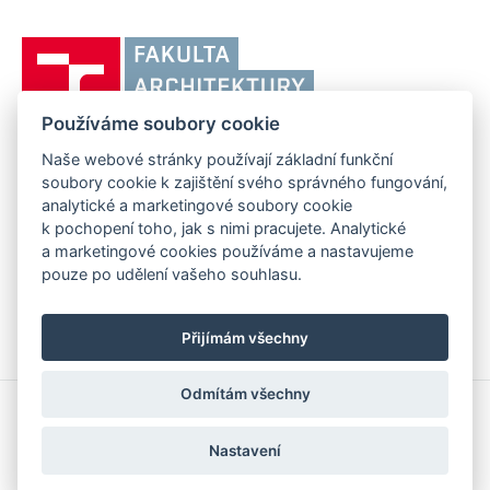
odkaz)
Vysoké
učení
technické
Používáme soubory cookie
v
Brně,
Naše webové stránky používají základní funkční
FAKULTA ARCHITEKTURY VUT V BRNĚ
soubory cookie k zajištění svého správného fungování,
Fakulta
Poříčí 273/5, 639 00 Brno
www.fa.vutbr.cz
analytické a marketingové soubory cookie
architektury
k pochopení toho, jak s nimi pracujete. Analytické
Telefon: 54114 6600
info@fa.vutbr.cz
a marketingové cookies používáme a nastavujeme
pouze po udělení vašeho souhlasu.
Přijímám všechny
Odmítám všechny
Copyright © 2026 VUT v Brně
Prohlášení o přístupnosti
Nastavení
Informace o používání cookies
Nastavení cookies