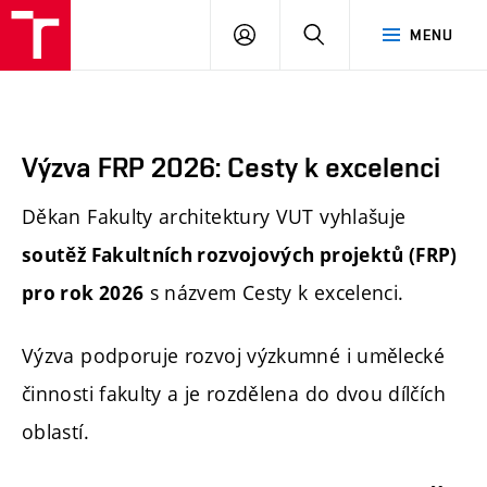
FA
PŘIHLÁSIT
HLEDAT
MENU
VUT
SE
Výzva FRP 2026: Cesty k excelenci
Děkan Fakulty architektury VUT vyhlašuje
soutěž Fakultních rozvojových projektů (FRP)
s názvem Cesty k excelenci.
pro rok 2026
Výzva podporuje rozvoj výzkumné i umělecké
činnosti fakulty a je rozdělena do dvou dílčích
oblastí.