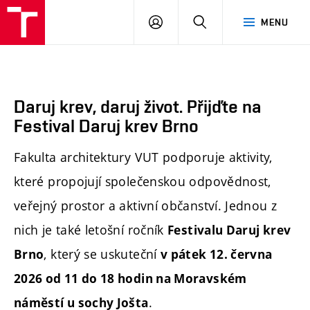
FA
PŘIHLÁSIT
HLEDAT
MENU
VUT
SE
Daruj krev, daruj život. Přijďte na
Festival Daruj krev Brno
Fakulta architektury VUT podporuje aktivity,
které propojují společenskou odpovědnost,
veřejný prostor a aktivní občanství. Jednou z
nich je také letošní ročník
Festivalu Daruj krev
, který se uskuteční
Brno
v pátek 12. června
2026 od 11 do 18 hodin na Moravském
.
náměstí u sochy Jošta