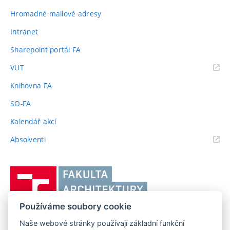
Hromadné mailové adresy
Intranet
Sharepoint portál FA
(externí
VUT
odkaz)
Knihovna FA
SO-FA
Kalendář akcí
(externí
Absolventi
odkaz)
Vysoké
učení
technické
Používáme soubory cookie
v
Brně,
Naše webové stránky používají základní funkční
FAKULTA ARCHITEKTURY VUT V BRNĚ