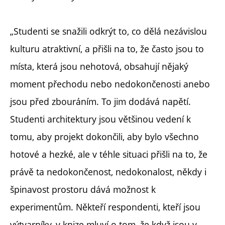
„Studenti se snažili odkrýt to, co dělá nezávislou
kulturu atraktivní, a přišli na to, že často jsou to
místa, která jsou nehotová, obsahují nějaký
moment přechodu nebo nedokončenosti anebo
jsou před zbouráním. To jim dodává napětí.
Studenti architektury jsou většinou vedení k
tomu, aby projekt dokončili, aby bylo všechno
hotové a hezké, ale v téhle situaci přišli na to, že
právě ta nedokončenost, nedokonalost, někdy i
špinavost prostoru dává možnost k
experimentům. Někteří respondenti, kteří jsou
výtvarníky, v knize mluví o tom, že když jsou v