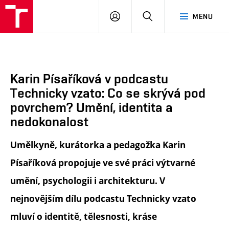
FA
PŘIHLÁSIT
HLEDAT
MENU
VUT
SE
Karin Písaříková v podcastu
Technicky vzato: Co se skrývá pod
povrchem? Umění, identita a
nedokonalost
Umělkyně, kurátorka a pedagožka Karin
Písaříková propojuje ve své práci výtvarné
umění, psychologii i architekturu. V
nejnovějším dílu podcastu Technicky vzato
mluví o identitě, tělesnosti, kráse