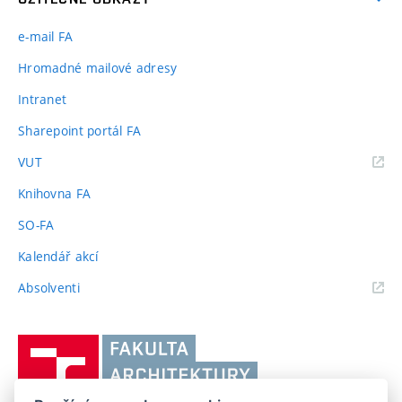
e-mail FA
Hromadné mailové adresy
Intranet
Sharepoint portál FA
(externí
VUT
odkaz)
Knihovna FA
SO-FA
Kalendář akcí
(externí
Absolventi
odkaz)
Vysoké
učení
technické