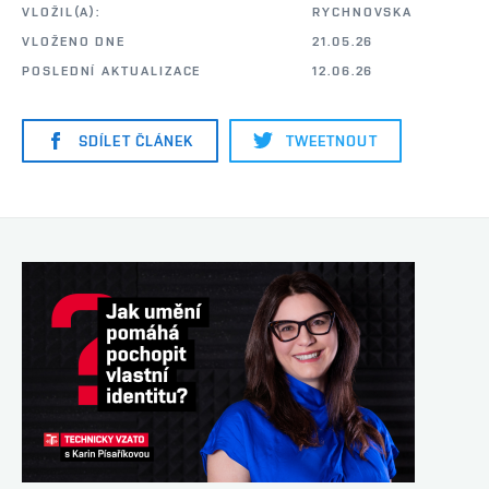
VLOŽIL(A):
RYCHNOVSKA
VLOŽENO DNE
21.05.26
POSLEDNÍ AKTUALIZACE
12.06.26
SDÍLET ČLÁNEK
TWEETNOUT