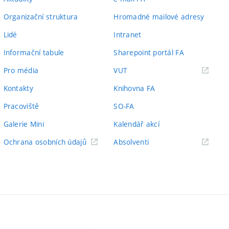
Organizační struktura
Hromadné mailové adresy
Lidé
Intranet
Informační tabule
Sharepoint portál FA
(externí
Pro média
VUT
odkaz)
Kontakty
Knihovna FA
Pracoviště
SO-FA
Galerie Mini
Kalendář akcí
(externí
Ochrana osobních údajů
Absolventi
odkaz)