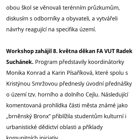
obou škol se věnovali terénním průzkumům,
diskusím s odborníky a obyvateli, a vytvářeli
návrhy reagující na specifika území.
Workshop zahájil 8. května děkan FA VUT Radek
Program představily koordinátorky
Suchánek.
Monika Konrad a Karin Písaříková, které spolu s
Kristýnou Smržovou přednesly úvodní přednášky
o území tzv. horního a dolního Cejlu. Následující
komentovaná prohlídka části města známé jako
„brněnský Bronx“ přiblížila studentům kulturní i
urbanistické dědictví oblasti a příklady
komunitních iniciativ.