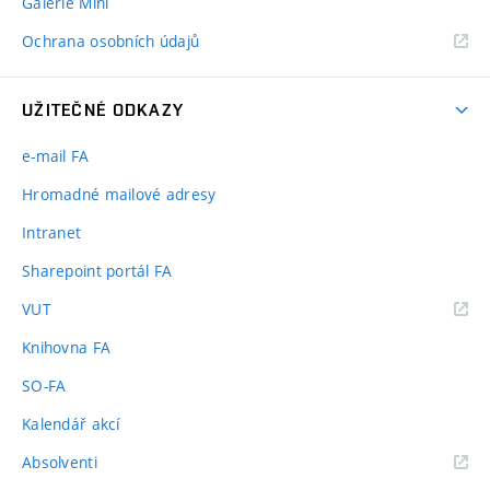
Galerie Mini
Ochrana osobních údajů
UŽITEČNÉ ODKAZY
e-mail FA
Hromadné mailové adresy
Intranet
Sharepoint portál FA
(externí
VUT
odkaz)
Knihovna FA
SO-FA
Kalendář akcí
(externí
Absolventi
odkaz)