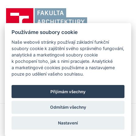
Vysoké
učení
technické
Používáme soubory cookie
v
Brně,
Naše webové stránky používají základní funkční
FAKULTA ARCHITEKTURY VUT V BRNĚ
soubory cookie k zajištění svého správného fungování,
Fakulta
Poříčí 273/5, 639 00 Brno
www.fa.vutbr.cz
analytické a marketingové soubory cookie
architektury
k pochopení toho, jak s nimi pracujete. Analytické
Telefon: 54114 6600
info@fa.vutbr.cz
a marketingové cookies používáme a nastavujeme
pouze po udělení vašeho souhlasu.
Přijímám všechny
Odmítám všechny
Copyright © 2026 VUT v Brně
Prohlášení o přístupnosti
Nastavení
Informace o používání cookies
Nastavení cookies