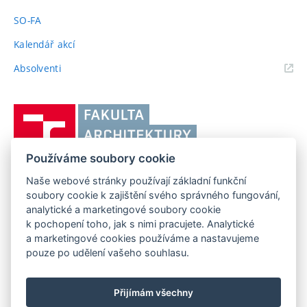
SO-FA
Kalendář akcí
(externí
Absolventi
odkaz)
Vysoké
učení
technické
Používáme soubory cookie
v
Brně,
Naše webové stránky používají základní funkční
FAKULTA ARCHITEKTURY VUT V BRNĚ
soubory cookie k zajištění svého správného fungování,
Fakulta
Poříčí 273/5, 639 00 Brno
www.fa.vutbr.cz
analytické a marketingové soubory cookie
architektury
k pochopení toho, jak s nimi pracujete. Analytické
Telefon: 54114 6600
info@fa.vutbr.cz
a marketingové cookies používáme a nastavujeme
pouze po udělení vašeho souhlasu.
Přijímám všechny