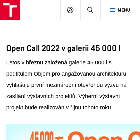
FA
PŘIHLÁSIT
HLEDAT
MENU
VUT
SE
Open Call 2022 v galerii 45 000 l
Letos v březnu založená galerie 45 000 l s 
podtitulem Objem pro angažovanou architekturu 
vyhlašuje první mezinárodní otevřenou výzvu na 
zasílání výstavních projektů. Výherní výstavní 
projekt bude realizován v říjnu tohoto roku. 