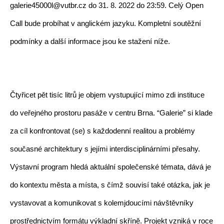
galerie45000l@vutbr.cz do 31. 8. 2022 do 23:59. Celý Open 
Call bude probíhat v anglickém jazyku. Kompletní soutěžní 
podmínky a další informace jsou ke stažení níže. 
Čtyřicet pět tisíc litrů je objem vystupující mimo zdi instituce 
do veřejného prostoru pasáže v centru Brna. “Galerie” si klade 
za cíl konfrontovat (se) s každodenní realitou a problémy 
současné architektury s jejími interdisciplinárními přesahy. 
Výstavní program hledá aktuální společenské témata, dává je 
do kontextu města a místa, s čímž souvisí také otázka, jak je 
vystavovat a komunikovat s kolemjdoucími návštěvníky 
prostřednictvím formátu výkladní skříně. Projekt vzniká v roce 