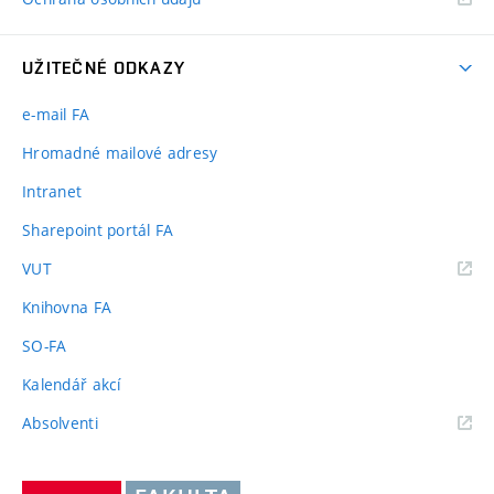
UŽITEČNÉ ODKAZY
e-mail FA
Hromadné mailové adresy
Intranet
Sharepoint portál FA
(externí
VUT
odkaz)
Knihovna FA
SO-FA
Kalendář akcí
(externí
Absolventi
odkaz)
Vysoké