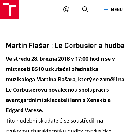
FA
PŘIHLÁSIT
HLEDAT
MENU
VUT
SE
Martin Flašar : Le Corbusier a hudba
Ve středu 28. března 2018 v 17:00 hodin se v
místnosti B510 uskuteční přednáška
muzikologa Martina Flašara, který se zaměří na
Le Corbusierovu poválečnou spolupráci s
avantgardními skladateli Iannis Xenakis a
Edgard Varese.
Tito hudební skladatelé se soustředili na
zvukovou charakteristiku hudby rozvíjejících