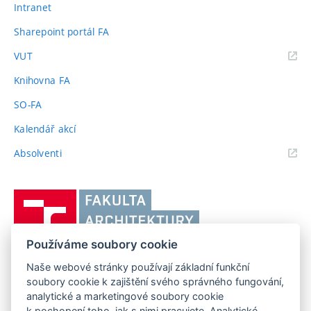
Intranet
Sharepoint portál FA
(externí
VUT
odkaz)
Knihovna FA
SO-FA
Kalendář akcí
(externí
Absolventi
odkaz)
Vysoké
učení
technické
Používáme soubory cookie
v
Brně,
Naše webové stránky používají základní funkční
FAKULTA ARCHITEKTURY VUT V BRNĚ
soubory cookie k zajištění svého správného fungování,
Fakulta
Poříčí 273/5, 639 00 Brno
www.fa.vutbr.cz
analytické a marketingové soubory cookie
architektury
k pochopení toho, jak s nimi pracujete. Analytické