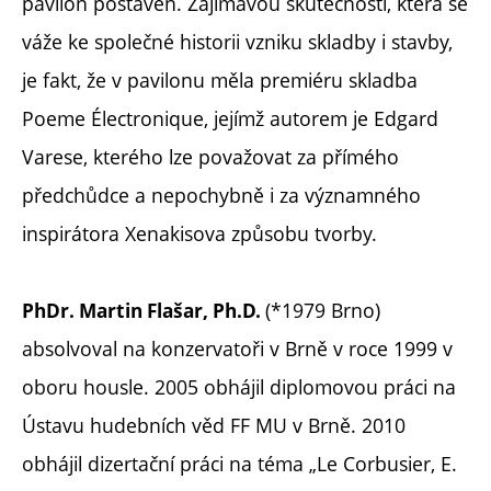
pavilon postaven. Zajímavou skutečností, která se
váže ke společné historii vzniku skladby i stavby,
je fakt, že v pavilonu měla premiéru skladba
Poeme Électronique, jejímž autorem je Edgard
Varese, kterého lze považovat za přímého
předchůdce a nepochybně i za významného
inspirátora Xenakisova způsobu tvorby.
(*1979 Brno)
PhDr. Martin Flašar, Ph.D.
absolvoval na konzervatoři v Brně v roce 1999 v
oboru housle. 2005 obhájil diplomovou práci na
Ústavu hudebních věd FF MU v Brně. 2010
obhájil dizertační práci na téma „Le Corbusier, E.