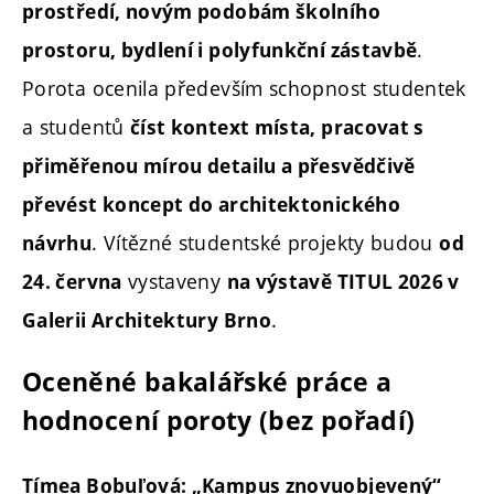
prostředí, novým podobám školního
.
prostoru, bydlení i polyfunkční zástavbě
Porota ocenila především schopnost studentek
a studentů
číst kontext místa, pracovat s
přiměřenou mírou detailu a přesvědčivě
převést koncept do architektonického
. Vítězné studentské projekty budou
návrhu
od
vystaveny
24. června
na výstavě TITUL 2026 v
.
Galerii Architektury Brno
Oceněné bakalářské práce a
hodnocení poroty (bez pořadí)
Tímea Bobuľová: „Kampus znovuobjevený“