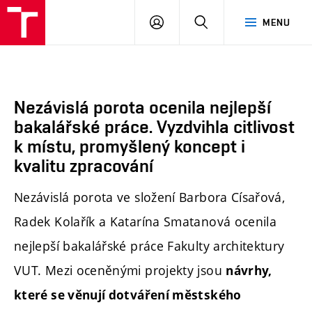
FA
PŘIHLÁSIT
HLEDAT
MENU
VUT
SE
Nezávislá porota ocenila nejlepší
bakalářské práce. Vyzdvihla citlivost
k místu, promyšlený koncept i
kvalitu zpracování
Nezávislá porota ve složení Barbora Císařová,
Radek Kolařík a Katarína Smatanová ocenila
nejlepší bakalářské práce Fakulty architektury
VUT. Mezi oceněnými projekty jsou
návrhy,
které se věnují dotváření městského