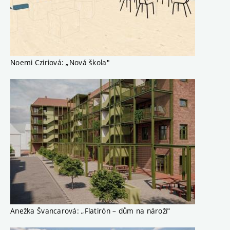
Noemi Cziriová: „Nová škola"
Anežka Švancarová: „Flatirón – dům na nároží“