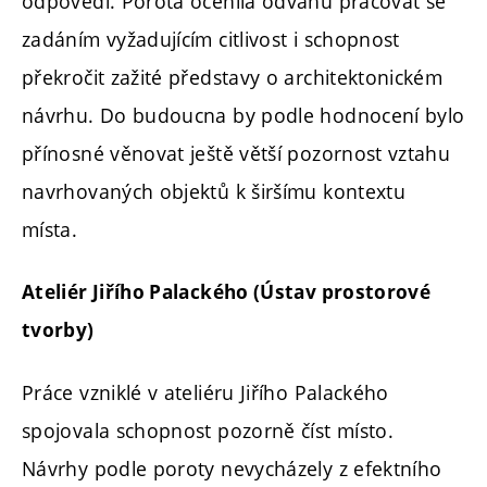
odpovědi. Porota ocenila odvahu pracovat se
zadáním vyžadujícím citlivost i schopnost
překročit zažité představy o architektonickém
návrhu. Do budoucna by podle hodnocení bylo
přínosné věnovat ještě větší pozornost vztahu
navrhovaných objektů k širšímu kontextu
místa.
Ateliér Jiřího Palackého (Ústav prostorové
tvorby)
Práce vzniklé v ateliéru Jiřího Palackého
spojovala schopnost pozorně číst místo.
Návrhy podle poroty nevycházely z efektního