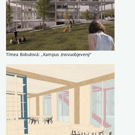
Tímea Bobuľová: „Kampus znovuobjevený“