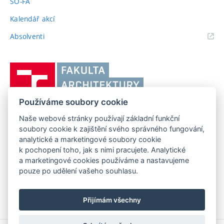
SO-FA
Kalendář akcí
(externí
Absolventi
odkaz)
Vysoké
učení
technické
Používáme soubory cookie
v
Brně,
Naše webové stránky používají základní funkční
FAKULTA ARCHITEKTURY VUT V BRNĚ
soubory cookie k zajištění svého správného fungování,
Fakulta
Poříčí 273/5, 639 00 Brno
www.fa.vutbr.cz
analytické a marketingové soubory cookie
architektury
k pochopení toho, jak s nimi pracujete. Analytické
Telefon: 54114 6600
info@fa.vutbr.cz
a marketingové cookies používáme a nastavujeme
pouze po udělení vašeho souhlasu.
Přijímám všechny