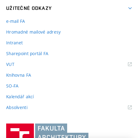
UŽITEČNÉ ODKAZY
e-mail FA
Hromadné mailové adresy
Intranet
Sharepoint portál FA
(externí
VUT
odkaz)
Knihovna FA
SO-FA
Kalendář akcí
(externí
Absolventi
odkaz)
Vysoké
učení