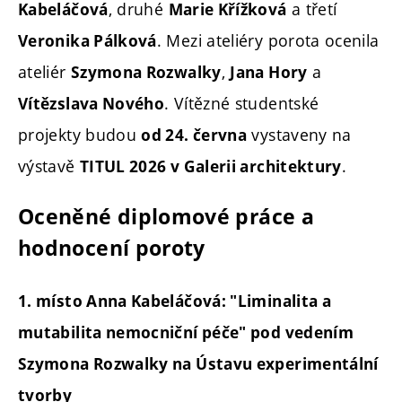
, druhé
a třetí
Kabeláčová
Marie Křížková
. Mezi ateliéry porota ocenila
Veronika Pálková
ateliér
,
a
Szymona Rozwalky
Jana Hory
. Vítězné studentské
Vítězslava Nového
projekty budou
vystaveny na
od 24. června
výstavě
.
TITUL 2026 v Galerii architektury
Oceněné diplomové práce a
hodnocení poroty
1. místo Anna Kabeláčová: "Liminalita a
mutabilita nemocniční péče"
pod vedením
Szymona Rozwalky na Ústavu experimentální
tvorby