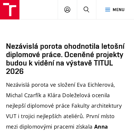
FA
PŘIHLÁSIT
HLEDAT
MENU
VUT
SE
Nezávislá porota ohodnotila letošní
diplomové práce. Oceněné projekty
budou k vidění na výstavě TITUL
2026
Nezávislá porota ve složení Eva Eichlerová,
Michal Czarfík a Klára Doleželová ocenila
nejlepší diplomové práce Fakulty architektury
VUT i trojici nejlepších ateliérů. První místo
mezi diplomovými pracemi získala
Anna