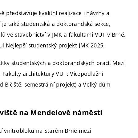
představuje kvalitní realizace i návrhy a
tí je také studentská a doktorandská sekce,
ů ve stavebnictví v JMK a fakultami VUT v Brně,
itul Nejlepší studentský projekt JMK 2025.
sítky studentských a doktorandských prací. Mezi
 Fakulty architektury VUT: Vícepodlažní
 Bičiště, semestrální projekt) a Velký dům
oviště na Mendelově náměstí
ití vnitrobloku na Starém Brně mezi