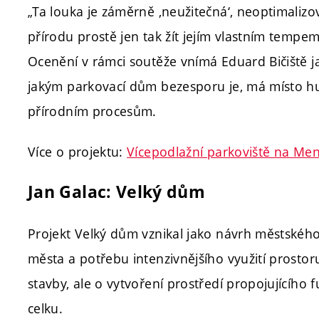
„Ta louka je záměrně ‚neužitečná‘, neoptimali
přírodu prostě jen tak žít jejím vlastním tempem
Ocenění v rámci soutěže vnímá Eduard Bičiště ja
jakým parkovací dům bezesporu je, má místo h
přírodním procesům.
Více o projektu:
Vícepodlažní parkoviště na Me
Jan Galac: Velký dům
Projekt Velký dům vznikal jako návrh městského
města a potřebu intenzivnějšího využití prosto
stavby, ale o vytvoření prostředí propojujícího f
celku.