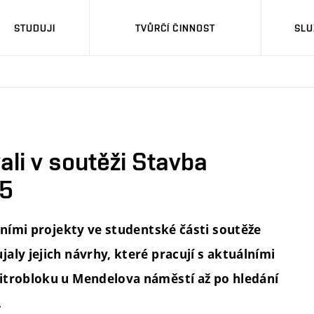
STUDUJI
TVŮRČÍ ČINNOST
SLU
li v soutěži Stavba
25
lními projekty ve studentské části soutěže
aly jejich návrhy, které pracují s aktuálními
itrobloku u Mendelova náměstí až po hledání
.