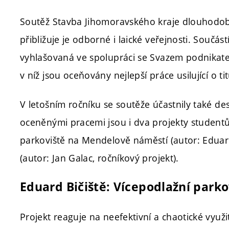
Soutěž Stavba Jihomoravského kraje dlouhodobě 
přibližuje je odborné i laické veřejnosti. Součás
vyhlašovaná ve spolupráci se Svazem podnikatel
v níž jsou oceňovány nejlepší práce usilující o t
V letošním ročníku se soutěže účastnily také de
oceněnými pracemi jsou i dva projekty studentů
parkoviště na Mendelově náměstí (autor: Eduard
(autor: Jan Galac, ročníkový projekt).
Eduard Bičiště: Vícepodlažní park
Projekt reaguje na neefektivní a chaotické využ