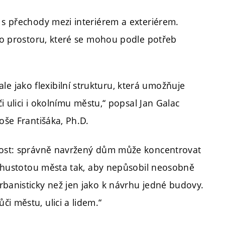
 s přechody mezi interiérem a exteriérem.
ého prostoru, které se mohou podle potřeb
 jako flexibilní strukturu, která umožňuje
či ulici i okolnímu městu,“ popsal Jan Galac
oše Františáka, Ph.D.
itost: správně navržený dům může koncentrovat
 s hustotou města tak, aby nepůsobil neosobně
rbanisticky než jen jako k návrhu jedné budovy.
i městu, ulici a lidem.“