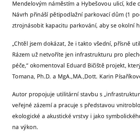
Mendelovým náměstím a Hybešovou ulicí, kde d
Návrh přináší pětipodlažní parkovací dům (1 po
ztrojnásobit kapacitu parkování, aby se okolní hi
„Chtěl jsem dokázat, že i takto všední, přísně ut
Rázem už netvoříte jen infrastrukturu pro plecho
péče,“ okomentoval Eduard Bičiště projekt, kter
Tomana, Ph.D. a MgA.,MA.,Dott. Karin Písaříkové
Autor propojuje utilitární stavbu s „infrastrukt
veřejné zázemí a pracuje s představou vnitrob
ekologické a akustické vrstvy i jako symbolické
na výkon.