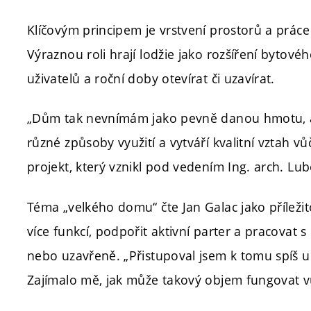
Klíčovým principem je vrstvení prostorů a práce
Výraznou roli hrají lodžie jako rozšíření bytov
uživatelů a roční doby otevírat či uzavírat.
„Dům tak nevnímám jako pevně danou hmotu, ale
různé způsoby využití a vytváří kvalitní vztah vů
projekt, který vznikl pod vedením Ing. arch. Lub
Téma „velkého domu“ čte Jan Galac jako přílež
více funkcí, podpořit aktivní parter a pracovat
nebo uzavřeně. „Přistupoval jsem k tomu spíš u
Zajímalo mě, jak může takový objem fungovat vůč