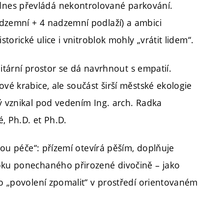
nes převládá nekontrolované parkování.
dzemní + 4 nadzemní podlaží) a ambici
storické ulice i vnitroblok mohly „vrátit lidem“.
ilitární prostor se dá navrhnout s empatií.
vé krabice, ale součást širší městské ekologie
ý vznikal pod vedením Ing. arch. Radka
, Ph.D. et Ph.D.
urou péče“: přízemí otevírá pěším, doplňuje
loku ponechaného přirozené divočině – jako
ho „povolení zpomalit“ v prostředí orientovaném