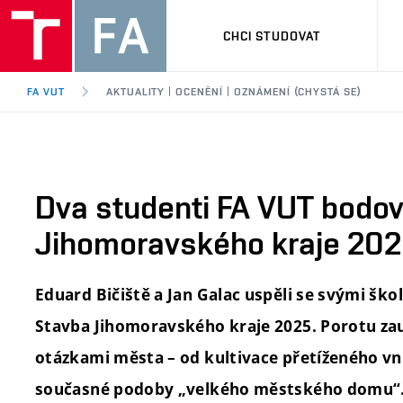
CHCI STUDOVAT
FA VUT
AKTUALITY | OCENĚNÍ | OZNÁMENÍ (CHYSTÁ SE)
Dva studenti FA VUT bodova
Jihomoravského kraje 20
Eduard Bičiště a Jan Galac uspěli se svými ško
Stavba Jihomoravského kraje 2025. Porotu zauj
otázkami města – od kultivace přetíženého vn
současné podoby „velkého městského domu“