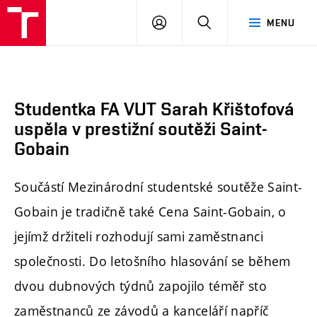
FA
PŘIHLÁSIT
HLEDAT
MENU
VUT
SE
Studentka FA VUT Sarah Křištofová
uspěla v prestižní soutěži Saint-
Gobain
Součástí Mezinárodní studentské soutěže Saint-
Gobain je tradičně také Cena Saint-Gobain, o
jejímž držiteli rozhodují sami zaměstnanci
společnosti. Do letošního hlasování se během
dvou dubnových týdnů zapojilo téměř sto
zaměstnanců ze závodů a kanceláří napříč