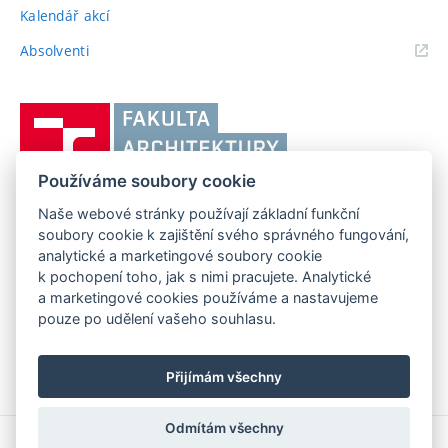
Kalendář akcí
(externí
Absolventi
odkaz)
Vysoké
učení
technické
Používáme soubory cookie
v
Brně,
Naše webové stránky používají základní funkční
FAKULTA ARCHITEKTURY VUT V BRNĚ
soubory cookie k zajištění svého správného fungování,
Fakulta
Poříčí 273/5, 639 00 Brno
www.fa.vutbr.cz
analytické a marketingové soubory cookie
architektury
k pochopení toho, jak s nimi pracujete. Analytické
Telefon: 54114 6600
info@fa.vutbr.cz
a marketingové cookies používáme a nastavujeme
pouze po udělení vašeho souhlasu.
Přijímám všechny
Odmítám všechny
Copyright © 2026 VUT v Brně