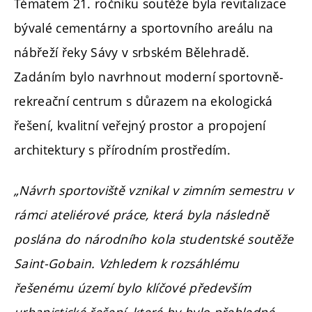
Tématem 21. ročníku soutěže byla revitalizace
bývalé cementárny a sportovního areálu na
nábřeží řeky Sávy v srbském Bělehradě.
Zadáním bylo navrhnout moderní sportovně-
rekreační centrum s důrazem na ekologická
řešení, kvalitní veřejný prostor a propojení
architektury s přírodním prostředím.
„Návrh sportoviště vznikal v zimním semestru v
rámci ateliérové práce, která byla následně
poslána do národního kola studentské soutěže
Saint-Gobain. Vzhledem k rozsáhlému
řešenému území bylo klíčové především
urbanistické řešení, které by bylo přehledné,