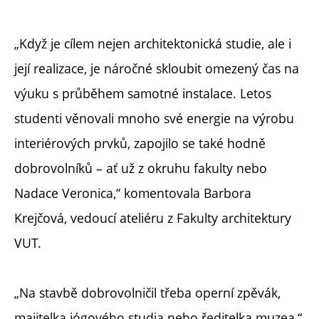
„Když je cílem nejen architektonická studie, ale i
její realizace, je náročné skloubit omezený čas na
výuku s průběhem samotné instalace. Letos
studenti věnovali mnoho své energie na výrobu
interiérových prvků, zapojilo se také hodně
dobrovolníků – ať už z okruhu fakulty nebo
Nadace Veronica,“ komentovala Barbora
Krejčová, vedoucí ateliéru z Fakulty architektury
VUT.
„Na stavbě dobrovolničil třeba operní zpěvák,
majitelka jógového studia nebo ředitelka muzea,“