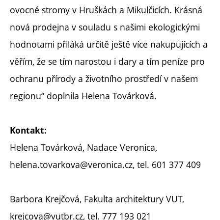
ovocné stromy v Hruškách a Mikulčicích. Krásná
nová prodejna v souladu s našimi ekologickými
hodnotami přiláká určitě ještě více nakupujících a
věřím, že se tím narostou i dary a tím peníze pro
ochranu přírody a životního prostředí v našem
regionu“ doplnila Helena Továrková.
Kontakt:
Helena Továrková, Nadace Veronica,
helena.tovarkova@veronica.cz, tel. 601 377 409
Barbora Krejčová, Fakulta architektury VUT,
krejcova@vutbr.cz, tel. 777 193 021