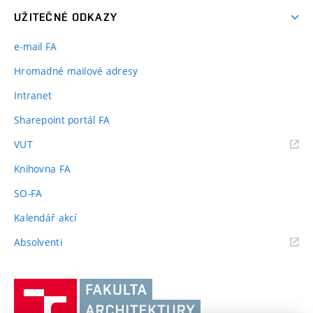
UŽITEČNÉ ODKAZY
e-mail FA
Hromadné mailové adresy
Intranet
Sharepoint portál FA
(externí
VUT
odkaz)
Knihovna FA
SO-FA
Kalendář akcí
(externí
Absolventi
odkaz)
Vysoké
učení