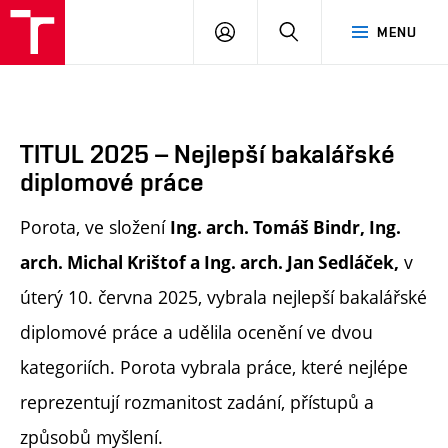
FA
PŘIHLÁSIT
HLEDAT
MENU
VUT
SE
TITUL 2025 – Nejlepší bakalářské
diplomové práce
Porota, ve složení
Ing. arch. Tomáš Bindr, Ing.
v
arch. Michal Krištof a Ing. arch. Jan Sedláček,
úterý 10. června 2025, vybrala nejlepší bakalářské
diplomové práce a udělila ocenění ve dvou
kategoriích. Porota vybrala práce, které nejlépe
reprezentují rozmanitost zadání, přístupů a
způsobů myšlení.