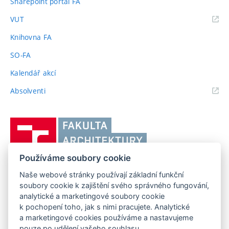
Sharepoint portál FA
(externí
VUT
odkaz)
Knihovna FA
SO-FA
Kalendář akcí
(externí
Absolventi
odkaz)
Vysoké
učení
technické
Používáme soubory cookie
v
Brně,
Naše webové stránky používají základní funkční
FAKULTA ARCHITEKTURY VUT V BRNĚ
soubory cookie k zajištění svého správného fungování,
Fakulta
Poříčí 273/5, 639 00 Brno
www.fa.vutbr.cz
analytické a marketingové soubory cookie
architektury
k pochopení toho, jak s nimi pracujete. Analytické
Telefon: 54114 6600
info@fa.vutbr.cz
a marketingové cookies používáme a nastavujeme
pouze po udělení vašeho souhlasu.