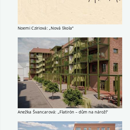
Noemi Cziriová: „Nová škola"
Anežka Švancarová: „Flatirón – dům na nároží“