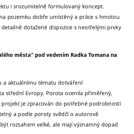
ektu i srozumitelně formulovaný koncept.
je na pozemku dobře umístěný a práce s hmotou
é detailně dotažené dispozice s neotřelými prvky
 malého města“ pod vedením Radka Tomana na
 a aktuálnímu tématu dotváření
a střední Evropy. Porota ocenila přiměřený,
 že projekt je zpracován do potřebné podrobnosti
telný a podle poroty svědčí o autorově
í být rozsahem velké, ale mají významný dopad