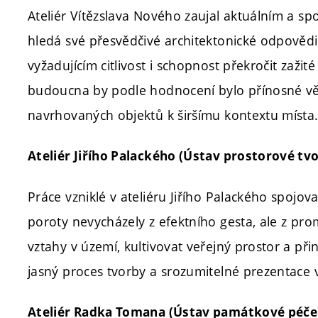
Ateliér Vítězslava Nového zaujal aktuálním a s
hledá své přesvědčivé architektonické odpověd
vyžadujícím citlivost i schopnost překročit zaži
budoucna by podle hodnocení bylo přínosné věn
navrhovaných objektů k širšímu kontextu místa
Ateliér Jiřího Palackého (Ústav prostorové tv
Práce vzniklé v ateliéru Jiřího Palackého spojo
poroty nevycházely z efektního gesta, ale z pro
vztahy v území, kultivovat veřejný prostor a př
jasný proces tvorby a srozumitelné prezentace 
Ateliér Radka Tomana (Ústav památkové péče