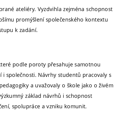
ybrané ateliéry. Vyzdvihla zejména schopnost
lubšímu promýšlení společenského kontextu
stupu k zadání.
)
 které podle poroty přesahuje samotnou
 i společnosti. Návrhy studentů pracovaly s
pedagogiky a uvažovaly o škole jako o živém
 výzkumný základ návrhů i schopnost
čení, spolupráce a vzniku komunit.