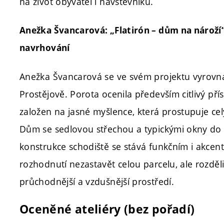
na život obyvatel i návštěvníků.
Anežka Švancarová: „Flatirón – dům na nárož
navrhování
Anežka Švancarová se ve svém projektu vyrovn
Prostějově. Porota ocenila především citlivý př
založen na jasné myšlence, která prostupuje ce
Dům se sedlovou střechou a typickými okny do 
konstrukce schodiště se stává funkčním i akcen
rozhodnutí nezastavět celou parcelu, ale rozděli
průchodnější a vzdušnější prostředí.
Oceněné ateliéry (bez pořadí)