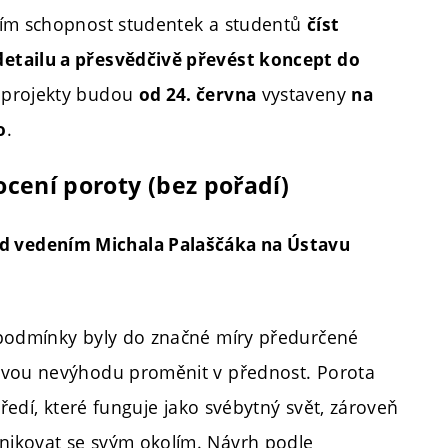
ším schopnost studentek a studentů
číst
etailu a přesvědčivě převést koncept do
é projekty budou
vystaveny
od 24. června
na
.
o
cení poroty (bez pořadí)
 vedením Michala Palaščáka na Ústavu
 podmínky byly do značné míry předurčené
livou nevýhodu proměnit v přednost. Porota
tředí, které funguje jako svébytný svět, zároveň
nikovat se svým okolím. Návrh podle