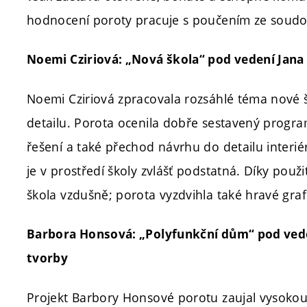
hodnocení poroty pracuje s poučením ze soudo
Noemi Cziriová: „Nová škola“ pod vedení Jan
Noemi Cziriová zpracovala rozsáhlé téma nové š
detailu. Porota ocenila dobře sestavený program
řešení a také přechod návrhu do detailu interiér
je v prostředí školy zvlášť podstatná. Díky pou
škola vzdušně; porota vyzdvihla také hravé graf
Barbora Honsová: „Polyfunkční dům“ pod vede
tvorby
Projekt Barbory Honsové porotu zaujal vysoko