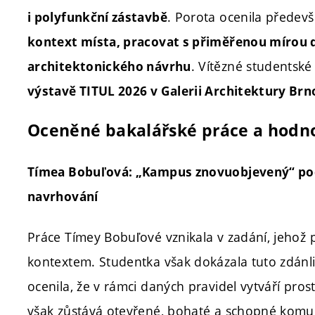
. Porota ocenila předev
i polyfunkční zástavbě
kontext místa, pracovat s přiměřenou mírou d
. Vítězné studentsk
architektonického návrhu
výstavě TITUL 2026 v Galerii Architektury Brn
Oceněné bakalářské práce a hodno
Tímea Bobuľová: „Kampus znovuobjevený“ pod
navrhování
Práce Tímey Bobuľové vznikala v zadání, jehož
kontextem. Studentka však dokázala tuto zdán
ocenila, že v rámci daných pravidel vytváří pros
však zůstává otevřené, bohaté a schopné komu