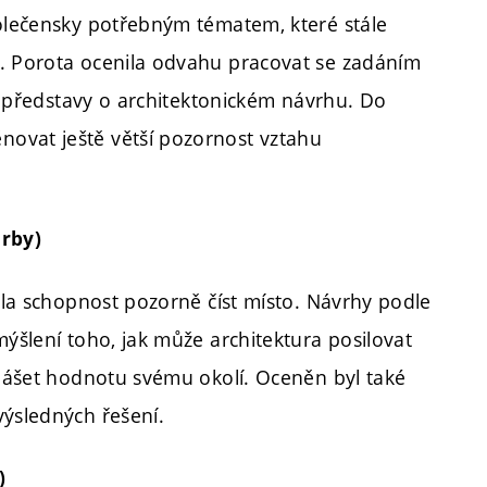
polečensky potřebným tématem, které stále
i. Porota ocenila odvahu pracovat se zadáním
té představy o architektonickém návrhu. Do
ovat ještě větší pozornost vztahu
.
orby)
vala schopnost pozorně číst místo. Návrhy podle
mýšlení toho, jak může architektura posilovat
inášet hodnotu svému okolí. Oceněn byl také
výsledných řešení.
)