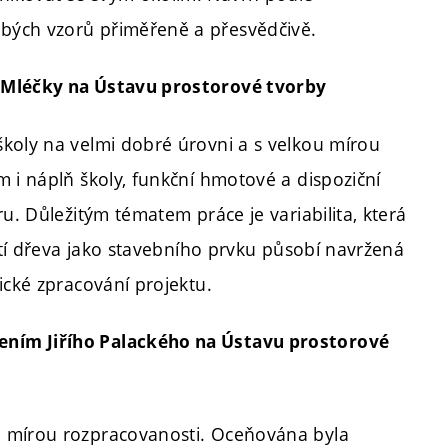
bých vzorů přiměřeně a přesvědčivě.
a Mléčky na Ústavu prostorové tvorby
koly na velmi dobré úrovni a s velkou mírou
 i náplň školy, funkční hmotové a dispoziční
u. Důležitým tématem práce je variabilita, která
žití dřeva jako stavebního prvku působí navržená
ické zpracování projektu.
ním Jiřího Palackého na Ústavu prostorové
u mírou rozpracovanosti. Oceňována byla