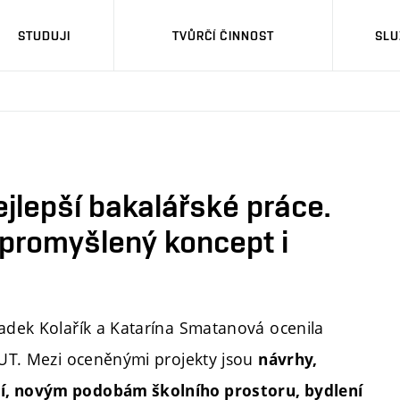
STUDUJI
TVŮRČÍ ČINNOST
SLU
ejlepší bakalářské práce.
, promyšlený koncept i
Radek Kolařík a Katarína Smatanová ocenila
 VUT. Mezi oceněnými projekty jsou
návrhy,
dí, novým podobám školního prostoru, bydlení