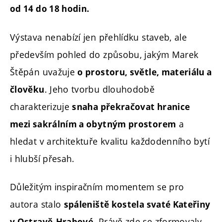
od 14 do 18 hodin.
Výstava nenabízí jen přehlídku staveb, ale
především pohled do způsobu, jakým Marek
Štěpán uvažuje
o prostoru, světle, materiálu a
. Jeho tvorbu dlouhodobě
člověku
charakterizuje
snaha překračovat hranice
a
mezi sakrálním a obytným prostorem
hledat v architektuře kvalitu každodenního bytí
i hlubší přesah.
Důležitým inspiračním momentem se pro
autora stalo
spáleniště kostela svaté Kateřiny
. Právě zde se zformovaly
v Ostravě-Hrabové