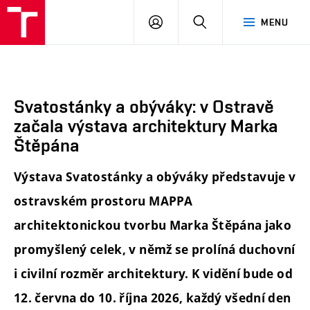
FA
PŘIHLÁSIT
HLEDAT
MENU
VUT
SE
Svatostánky a obýváky: v Ostravě
začala výstava architektury Marka
Štěpána
Výstava Svatostánky a obýváky představuje v
ostravském prostoru MAPPA
architektonickou tvorbu Marka Štěpána jako
promyšlený celek, v němž se prolíná duchovní
i civilní rozměr architektury. K vidění bude od
12. června do 10. října 2026, každý všední den