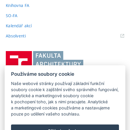
odkaz)
Knihovna FA
SO-FA
Kalendář akcí
(externí
Absolventi
odkaz)
Vysoké
učení
technické
Používáme soubory cookie
v
Brně,
Naše webové stránky používají základní funkční
FAKULTA ARCHITEKTURY VUT V BRNĚ
soubory cookie k zajištění svého správného fungování,
Fakulta
Poříčí 273/5, 639 00 Brno
www.fa.vutbr.cz
analytické a marketingové soubory cookie
architektury
k pochopení toho, jak s nimi pracujete. Analytické
Telefon: 54114 6600
info@fa.vutbr.cz
a marketingové cookies používáme a nastavujeme
pouze po udělení vašeho souhlasu.