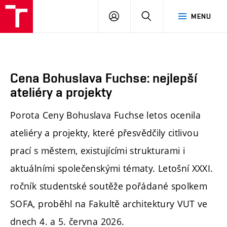
FA
PŘIHLÁSIT
HLEDAT
MENU
VUT
SE
Cena Bohuslava Fuchse: nejlepší
ateliéry a projekty
Porota Ceny Bohuslava Fuchse letos ocenila
ateliéry a projekty, které přesvědčily citlivou
prací s městem, existujícími strukturami i
aktuálními společenskými tématy. Letošní XXXI.
ročník studentské soutěže pořádané spolkem
SOFA, proběhl na Fakultě architektury VUT ve
dnech 4. a 5. června 2026.