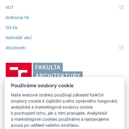
(externí
VUT
odkaz)
Knihovna FA
SO-FA
Kalendář akcí
(externí
Absolventi
odkaz)
Vysoké
učení
technické
Používáme soubory cookie
v
Brně,
Naše webové stránky používají základní funkční
FAKULTA ARCHITEKTURY VUT V BRNĚ
soubory cookie k zajištění svého správného fungování,
Fakulta
Poříčí 273/5, 639 00 Brno
www.fa.vutbr.cz
analytické a marketingové soubory cookie
architektury
k pochopení toho, jak s nimi pracujete. Analytické
Telefon: 54114 6600
info@fa.vutbr.cz
a marketingové cookies používáme a nastavujeme
pouze po udělení vašeho souhlasu.