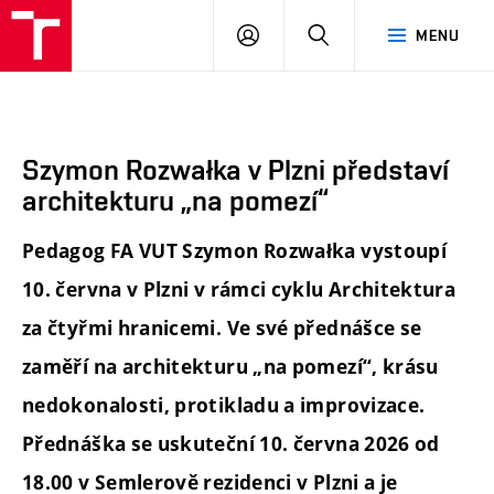
FA
PŘIHLÁSIT
HLEDAT
MENU
VUT
SE
Szymon Rozwałka v Plzni představí
architekturu „na pomezí“
Pedagog FA VUT Szymon Rozwałka vystoupí
10. června v Plzni v rámci cyklu Architektura
za čtyřmi hranicemi. Ve své přednášce se
zaměří na architekturu „na pomezí“, krásu
nedokonalosti, protikladu a improvizace.
Přednáška se uskuteční 10. června 2026 od
18.00 v Semlerově rezidenci v Plzni a je