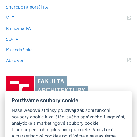
Sharepoint portál FA
(externí
VUT
odkaz)
Knihovna FA
SO-FA
Kalendář akcí
(externí
Absolventi
odkaz)
Vysoké
učení
technické
Používáme soubory cookie
v
Brně,
Naše webové stránky používají základní funkční
FAKULTA ARCHITEKTURY VUT V BRNĚ
soubory cookie k zajištění svého správného fungování,
Fakulta
Poříčí 273/5, 639 00 Brno
analytické a marketingové soubory cookie
www.fa.vutbr.cz
architektury
k pochopení toho, jak s nimi pracujete. Analytické
Telefon: 54114 6600
info@fa.vutbr.cz
a marketingové cookies používáme a nastavujeme