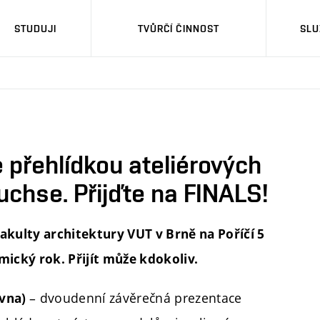
STUDUJI
TVŮRČÍ ČINNOST
SLU
přehlídkou ateliérových
chse. Přijďte na FINALS!
Fakulty architektury VUT v Brně na Poříčí 5
mický rok. Přijít může kdokoliv.
– dvoudenní závěrečná prezentace
rvna)