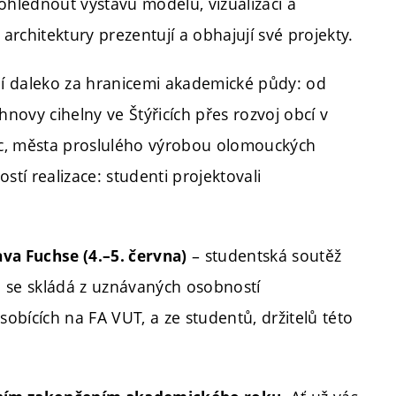
rohlédnout výstavu modelů, vizualizací a
rchitektury prezentují a obhajují své projekty.
ují daleko za hranicemi akademické půdy: od
novy cihelny ve Štýřicích přes rozvoj obcí v
ic, města proslulého výrobou olomouckých
stí realizace: studenti projektovali
– studentská soutěž
va Fuchse (4.–5. června)
á se skládá z uznávaných osobností
obících na FA VUT, a ze studentů, držitelů této