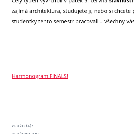
Celý týden vyvrcholí v pátek 5. června
slavnost
zajímá architektura, studujete ji, nebo si chcete
studentky tento semestr pracovali – všechny vás
Harmonogram FINALS!
VLOŽIL(A):
VLOŽENO DNE