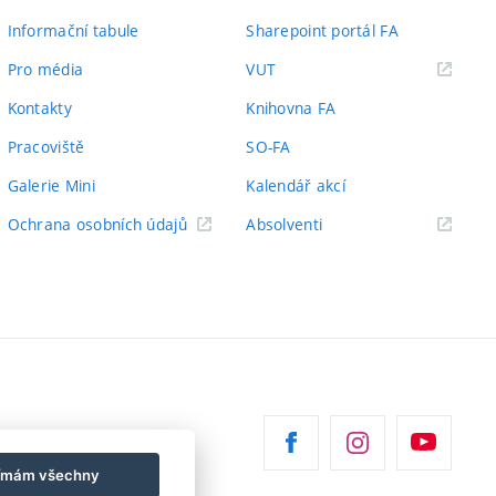
Informační tabule
Sharepoint portál FA
(externí
Pro média
VUT
odkaz)
Kontakty
Knihovna FA
Pracoviště
SO-FA
Galerie Mini
Kalendář akcí
(externí
Ochrana osobních údajů
Absolventi
odkaz)
jímám všechny