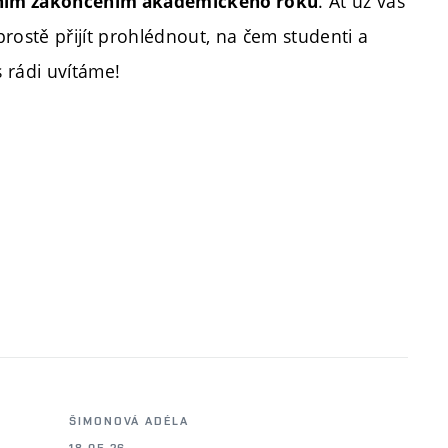
. Ať už vás
ním zakončením akademického roku
 prostě přijít prohlédnout, na čem studenti a
 rádi uvítáme!
ŠIMONOVÁ ADÉLA
18.05.26