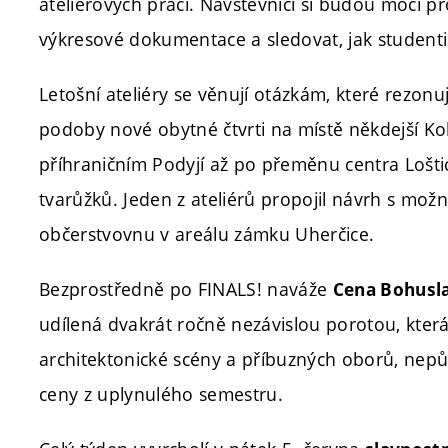
ateliérových prací. Návštěvníci si budou moci p
výkresové dokumentace a sledovat, jak studenti a
Letošní ateliéry se věnují otázkám, které rezon
podoby nové obytné čtvrti na místě někdejší Koh
příhraničním Podyjí až po přeměnu centra Lošt
tvarůžků. Jeden z ateliérů propojil návrh s možno
občerstvovnu v areálu zámku Uherčice.
Bezprostředně po FINALS! naváže
Cena Bohusla
udílená dvakrát ročně nezávislou porotou, kter
architektonické scény a příbuzných oborů, nepůs
ceny z uplynulého semestru.