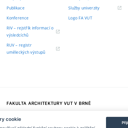
Publikace
Služby univerzity
Konference
Logo FA VUT
RIV – rejstřík informací o
výsledcíchů
RUV – registr
uměleckých výstupů
FAKULTA ARCHITEKTURY VUT V BRNĚ
Poříčí 273/5, 639 00 Brno
www.fa.vutbr.cz
ry cookie
Telefon: 54114 6600
info@fa.vutbr.cz
Při