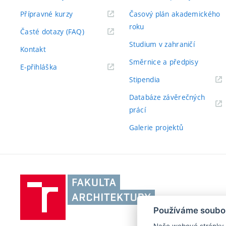
Přípravné kurzy
Časový plán akademického
roku
Časté dotazy (FAQ)
Studium v zahraničí
Kontakt
Směrnice a předpisy
E-přihláška
Stipendia
Databáze závěrečných
prácí
Galerie projektů
Vysoké
učení
technické
Používáme soubo
v