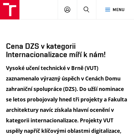
FA
PŘIHLÁSIT
HLEDAT
MENU
VUT
SE
Cena DZS v kategorii
Internacionalizace míří k nám!
Vysoké učení technické v Brně (VUT)
zaznamenalo výrazný úspěch v Cenách Domu
zahraniční spolupráce (DZS). Do užší nominace
se letos probojovaly hned tři projekty a Fakulta
architektury navíc získala hlavní ocenění v
kategorii internacionalizace. Projekty VUT
uspěly napříč klíčovými oblastmi digitalizace,