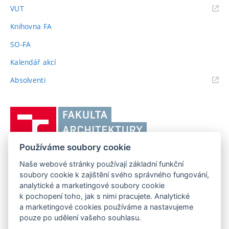
(externí
VUT
odkaz)
Knihovna FA
SO-FA
Kalendář akcí
(externí
Absolventi
odkaz)
Vysoké
učení
technické
Používáme soubory cookie
v
Brně,
Naše webové stránky používají základní funkční
FAKULTA ARCHITEKTURY VUT V BRNĚ
soubory cookie k zajištění svého správného fungování,
Fakulta
Poříčí 273/5, 639 00 Brno
www.fa.vutbr.cz
analytické a marketingové soubory cookie
architektury
k pochopení toho, jak s nimi pracujete. Analytické
Telefon: 54114 6600
info@fa.vutbr.cz
a marketingové cookies používáme a nastavujeme
pouze po udělení vašeho souhlasu.