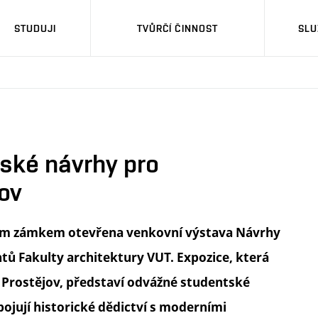
STUDUJI
TVŮRČÍ ČINNOST
SLU
tské návrhy pro
ov
ským zámkem otevřena venkovní výstava Návrhy
ů Fakulty architektury VUT. Expozice, která
a Prostějov, představí odvážné studentské
ojují historické dědictví s moderními