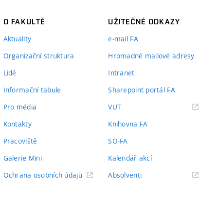
O FAKULTĚ
UŽITEČNÉ ODKAZY
Aktuality
e-mail FA
Organizační struktura
Hromadné mailové adresy
Lidé
Intranet
Informační tabule
Sharepoint portál FA
(externí
Pro média
VUT
odkaz)
Kontakty
Knihovna FA
Pracoviště
SO-FA
Galerie Mini
Kalendář akcí
(externí
Ochrana osobních údajů
Absolventi
odkaz)