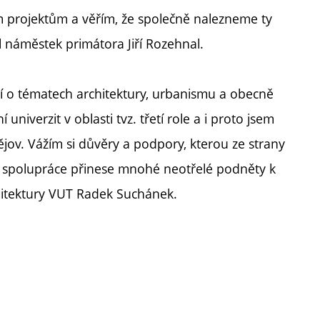
m projektům a věřím, že společně nalezneme ty
l náměstek primátora Jiří Rozehnal.
mí o tématech architektury, urbanismu a obecně
univerzit v oblasti tvz. třetí role a i proto jsem
jov. Vážím si důvěry a podpory, kterou ze strany
 spolupráce přinese mnohé neotřelé podněty k
chitektury VUT Radek Suchánek.