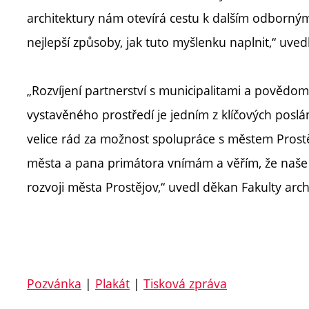
architektury nám otevírá cestu k dalším odborný
nejlepší způsoby, jak tuto myšlenku naplnit,“ uved
„Rozvíjení partnerství s municipalitami a povědo
vystavěného prostředí je jedním z klíčových poslání 
velice rád za možnost spolupráce s městem Prostě
města a pana primátora vnímám a věřím, že naše
rozvoji města Prostějov,“ uvedl děkan Fakulty ar
Pozvánka
|
Plakát
|
Tisková zpráva