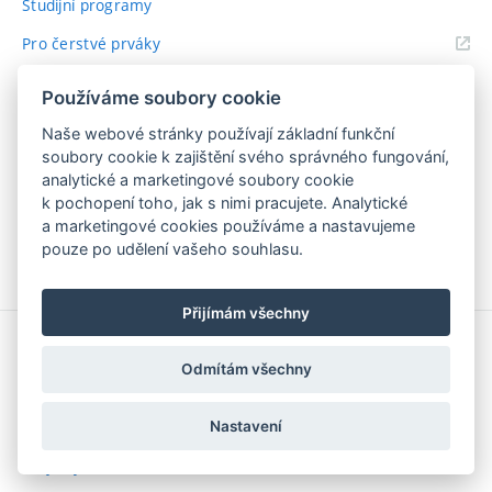
Studijní programy
Pro čerstvé prváky
Časový plán akademického roku
Používáme soubory cookie
Studium v zahraničí
Naše webové stránky používají základní funkční
soubory cookie k zajištění svého správného fungování,
Směrnice a předpisy
analytické a marketingové soubory cookie
Stipendia
k pochopení toho, jak s nimi pracujete. Analytické
a marketingové cookies používáme a nastavujeme
Databáze závěrečných prácí
pouze po udělení vašeho souhlasu.
Galerie projektů
Přijímám všechny
TVŮRČÍ ČINNOST
Odmítám všechny
Úspěchy
Nastavení
Tvůrčí aktivity
Projekty