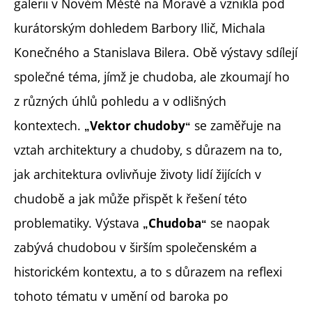
galerii v Novém Městě na Moravě a vznikla pod
kurátorským dohledem Barbory Ilič, Michala
Konečného a Stanislava Bilera. Obě výstavy sdílejí
společné téma, jímž je chudoba, ale zkoumají ho
z různých úhlů pohledu a v odlišných
kontextech.
se zaměřuje na
Vektor chudoby
„
“
vztah architektury a chudoby, s důrazem na to,
jak architektura ovlivňuje životy lidí žijících v
chudobě a jak může přispět k řešení této
problematiky. Výstava
se naopak
Chudoba
„
“
zabývá chudobou v širším společenském a
historickém kontextu, a to s důrazem na reflexi
tohoto tématu v umění od baroka po