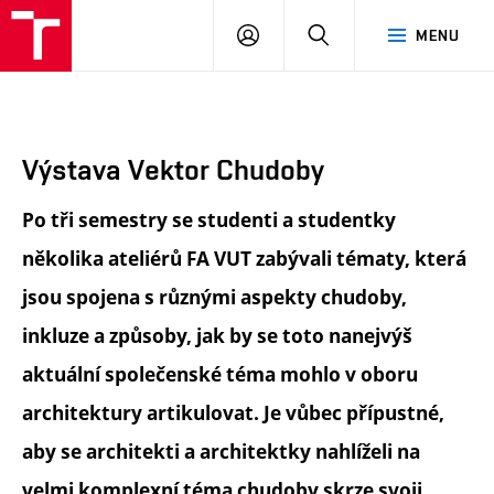
FA
PŘIHLÁSIT
HLEDAT
MENU
VUT
SE
Výstava Vektor Chudoby
Po tři semestry se studenti a studentky
několika ateliérů FA VUT zabývali tématy, která
jsou spojena s různými aspekty chudoby,
inkluze a způsoby, jak by se toto nanejvýš
aktuální společenské téma mohlo v oboru
architektury artikulovat. Je vůbec přípustné,
aby se architekti a architektky nahlíželi na
velmi komplexní téma chudoby skrze svoji