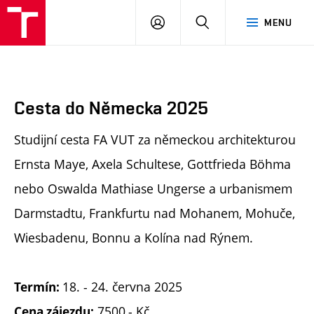
FA
PŘIHLÁSIT
HLEDAT
MENU
VUT
SE
Cesta do Německa 2025
Studijní cesta FA VUT za německou architekturou
Ernsta Maye, Axela Schultese, Gottfrieda Böhma
nebo Oswalda Mathiase Ungerse a urbanismem
Darmstadtu, Frankfurtu nad Mohanem, Mohuče,
Wiesbadenu, Bonnu a Kolína nad Rýnem.
18. - 24. června 2025
Termín:
7500,- Kč
Cena zájezdu: