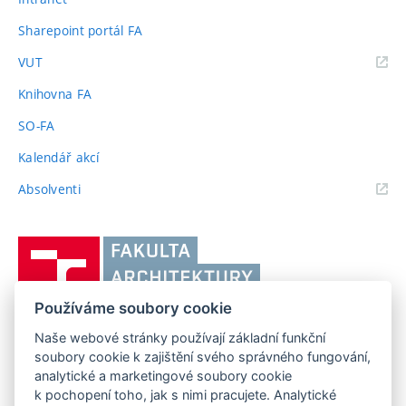
Sharepoint portál FA
(externí
VUT
odkaz)
Knihovna FA
SO-FA
Kalendář akcí
(externí
Absolventi
odkaz)
Vysoké
učení
technické
Používáme soubory cookie
v
Brně,
Naše webové stránky používají základní funkční
FAKULTA ARCHITEKTURY VUT V BRNĚ
soubory cookie k zajištění svého správného fungování,
Fakulta
Poříčí 273/5, 639 00 Brno
www.fa.vutbr.cz
analytické a marketingové soubory cookie
architektury
k pochopení toho, jak s nimi pracujete. Analytické
Telefon: 54114 6600
info@fa.vutbr.cz