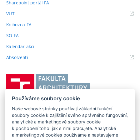
Sharepoint portál FA
(externí
VUT
odkaz)
Knihovna FA
SO-FA
Kalendář akcí
(externí
Absolventi
odkaz)
Vysoké
učení
technické
Používáme soubory cookie
v
Brně,
Naše webové stránky používají základní funkční
FAKULTA ARCHITEKTURY VUT V BRNĚ
soubory cookie k zajištění svého správného fungování,
Fakulta
Poříčí 273/5, 639 00 Brno
www.fa.vutbr.cz
analytické a marketingové soubory cookie
architektury
k pochopení toho, jak s nimi pracujete. Analytické
Telefon: 54114 6600
info@fa.vutbr.cz
a marketingové cookies používáme a nastavujeme