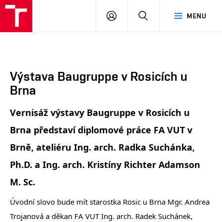
FA
PŘIHLÁSIT
HLEDAT
MENU
VUT
SE
Výstava Baugruppe v Rosicích u
Brna
Vernisáž výstavy Baugruppe v Rosicích u
Brna představí diplomové práce FA VUT v
Brně, ateliéru Ing. arch. Radka Suchánka,
Ph.D. a Ing. arch. Kristíny Richter Adamson
M. Sc.
Úvodní slovo bude mít starostka Rosic u Brna Mgr. Andrea
Trojanová a děkan FA VUT Ing. arch. Radek Suchánek,