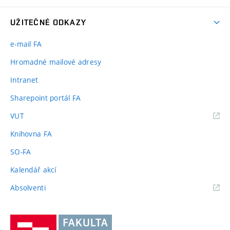
UŽITEČNÉ ODKAZY
e-mail FA
Hromadné mailové adresy
Intranet
Sharepoint portál FA
(externí
VUT
odkaz)
Knihovna FA
SO-FA
Kalendář akcí
(externí
Absolventi
odkaz)
Vysoké