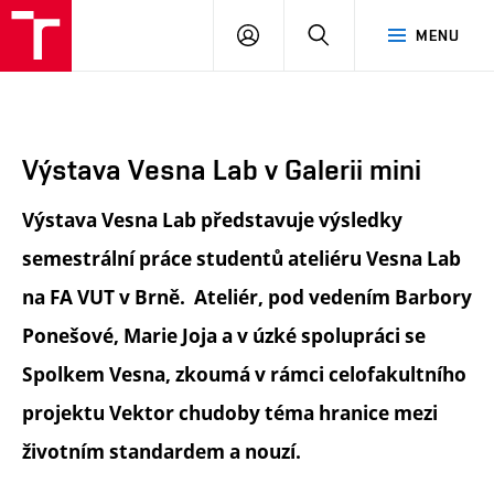
FA
PŘIHLÁSIT
HLEDAT
MENU
VUT
SE
Výstava Vesna Lab v Galerii mini
Výstava Vesna Lab představuje výsledky
semestrální práce studentů ateliéru Vesna Lab
na FA VUT v Brně. Ateliér, pod vedením Barbory
Ponešové, Marie Joja a v úzké spolupráci se
Spolkem Vesna, zkoumá v rámci celofakultního
projektu Vektor chudoby téma hranice mezi
životním standardem a nouzí.