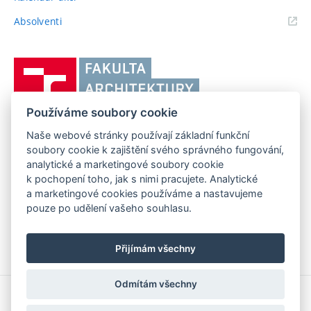
(externí
Absolventi
odkaz)
Vysoké
učení
technické
Používáme soubory cookie
v
Brně,
Naše webové stránky používají základní funkční
FAKULTA ARCHITEKTURY VUT V BRNĚ
soubory cookie k zajištění svého správného fungování,
Fakulta
Poříčí 273/5, 639 00 Brno
www.fa.vutbr.cz
analytické a marketingové soubory cookie
architektury
k pochopení toho, jak s nimi pracujete. Analytické
Telefon: 54114 6600
info@fa.vutbr.cz
a marketingové cookies používáme a nastavujeme
pouze po udělení vašeho souhlasu.
Přijímám všechny
Odmítám všechny
Copyright © 2026 VUT v Brně
Prohlášení o přístupnosti