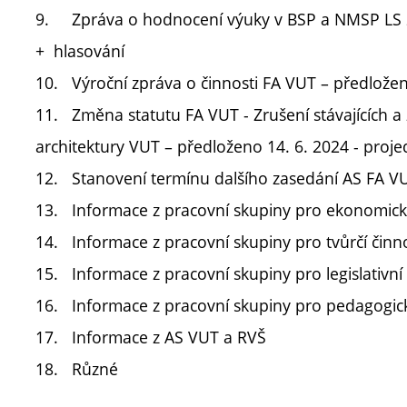
9.
Zpráva o hodnocení výuky v BSP a NMSP LS 2
+ hlasování
10.
Výroční zpráva o činnosti FA VUT – předlože
11.
Změna statutu FA VUT - Zrušení stávajících a 
architektury VUT – předloženo 14. 6. 2024 - proj
12.
Stanovení termínu dalšího zasedání AS FA V
13.
Informace z pracovní skupiny pro ekonomická
14.
Informace z pracovní skupiny pro tvůrčí činn
15.
Informace z pracovní skupiny pro legislativní 
16.
Informace z pracovní skupiny pro pedagogické
17.
Informace z AS VUT a RVŠ
18.
Různé