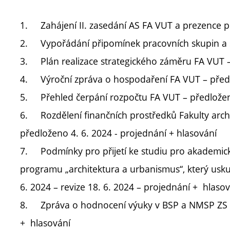
1.
Zahájení II. zasedání AS FA VUT a prezence 
2.
Vypořádání připomínek pracovních skupin 
3.
Plán realizace strategického záměru FA VUT 
4.
Výroční zpráva o hospodaření FA VUT – předl
5.
Přehled čerpání rozpočtu FA VUT – předložen
6.
Rozdělení finančních prostředků Fakulty arch
předloženo 4. 6. 2024 - projednání + hlasování
7.
Podmínky pro přijetí ke studiu pro akademic
programu „architektura a urbanismus“, který usku
6. 2024 – revize 18. 6. 2024 – projednání + hlaso
8.
Zpráva o hodnocení výuky v BSP a NMSP ZS 2
+ hlasování