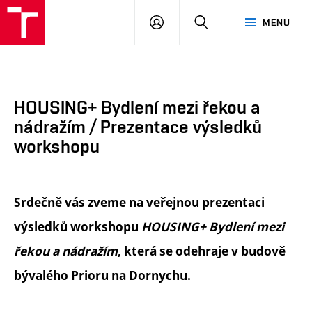
FA
PŘIHLÁSIT
HLEDAT
MENU
VUT
SE
HOUSING+ Bydlení mezi řekou a
nádražím / Prezentace výsledků
workshopu
Srdečně vás zveme na veřejnou prezentaci
výsledků workshopu
HOUSING+ Bydlení mezi
řekou a nádražím
, která se odehraje v budově
bývalého Prioru na Dornychu.