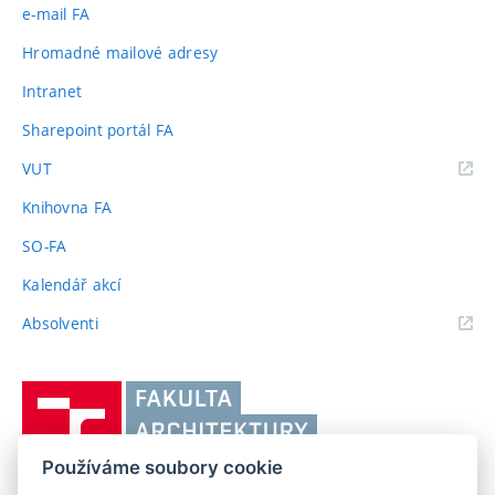
e-mail FA
Hromadné mailové adresy
Intranet
Sharepoint portál FA
(externí
VUT
odkaz)
Knihovna FA
SO-FA
Kalendář akcí
(externí
Absolventi
odkaz)
Vysoké
učení
technické
Používáme soubory cookie
v