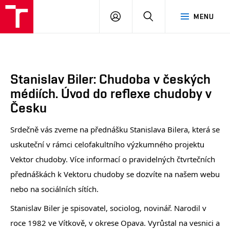
FA
PŘIHLÁSIT
HLEDAT
MENU
VUT
SE
Stanislav Biler: Chudoba v českých
médiích. Úvod do reflexe chudoby v
Česku
Srdečně vás zveme na přednášku Stanislava Bilera, která se
uskuteční v rámci celofakultního výzkumného projektu
Vektor chudoby. Více informací o pravidelných čtvrtečních
přednáškách k Vektoru chudoby se dozvíte na našem webu
nebo na sociálních sítích.
Stanislav Biler je spisovatel, sociolog, novinář. Narodil v
roce 1982 ve Vítkově, v okrese Opava. Vyrůstal na vesnici a