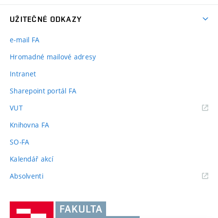
UŽITEČNÉ ODKAZY
e-mail FA
Hromadné mailové adresy
Intranet
Sharepoint portál FA
(externí
VUT
odkaz)
Knihovna FA
SO-FA
Kalendář akcí
(externí
Absolventi
odkaz)
Vysoké