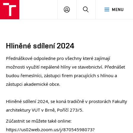
FA
PŘIHLÁSIT
HLEDAT
MENU
VUT
SE
Hliněné sdílení 2024
Přednáškové odpoledne pro všechny které zajímají
možnosti využití nepálené hlíny ve stavebnictví. Přednášet
budou řemeslníci, zástupci firem pracujících s hlínou a
zástupci akademické obce.
Hliněné sdílení 2024, se koná tradičně v prostorách Fakulty
architektury VUT v Brně, Poříčí 273/5.
Zúčastnit se můžete také online:
https://us02web.zoom.us/j/87054598073?