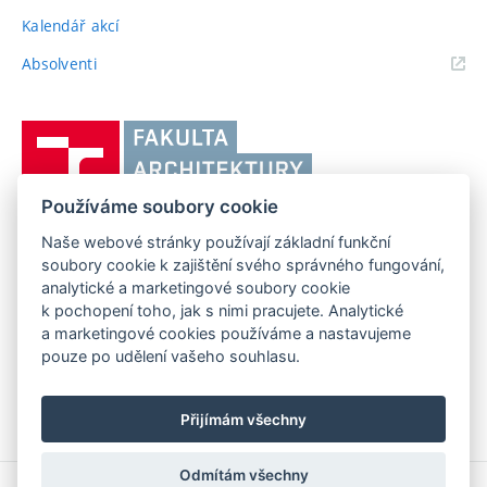
Kalendář akcí
(externí
Absolventi
odkaz)
Vysoké
učení
technické
Používáme soubory cookie
v
Brně,
Naše webové stránky používají základní funkční
FAKULTA ARCHITEKTURY VUT V BRNĚ
soubory cookie k zajištění svého správného fungování,
Fakulta
Poříčí 273/5, 639 00 Brno
www.fa.vutbr.cz
analytické a marketingové soubory cookie
architektury
k pochopení toho, jak s nimi pracujete. Analytické
Telefon: 54114 6600
info@fa.vutbr.cz
a marketingové cookies používáme a nastavujeme
pouze po udělení vašeho souhlasu.
Přijímám všechny
Odmítám všechny