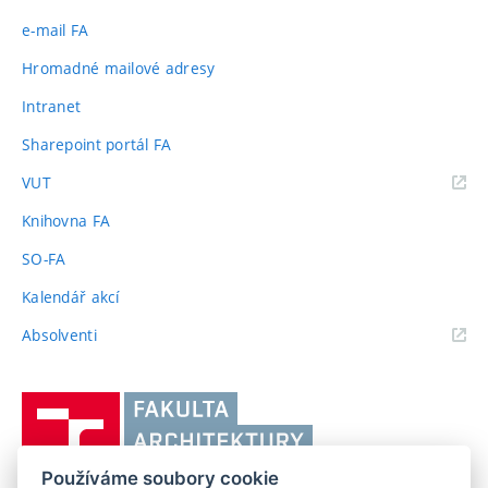
e-mail FA
Hromadné mailové adresy
Intranet
Sharepoint portál FA
(externí
VUT
odkaz)
Knihovna FA
SO-FA
Kalendář akcí
(externí
Absolventi
odkaz)
Vysoké
učení
technické
Používáme soubory cookie
v