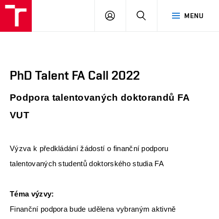
FA
PŘIHLÁSIT
HLEDAT
MENU
VUT
SE
PhD Talent FA Call 2022
Podpora talentovaných doktorandů FA
VUT
Výzva k předkládání žádostí o finanční podporu
talentovaných studentů doktorského studia FA
Téma výzvy:
Finanční podpora bude udělena vybraným aktivně