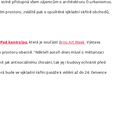
op volně přístupná všem zájemcům o architekturu či urbanismus.
ém prostoru, zvláště pak o opuštěné výkladní skříně obchodů,
y
, která je součástí
Brno Art Week
. Výstava
Pod kontrolou
rostoru obecně. "Někteří autoři dnes mluví o militarizaci
it jak antisociálnímu chování, tak jej i budovy ochránit před
rá bude ve výkladní skříni pasáže k vidění až do 24. července