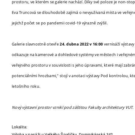
prostoru, ve kterém se galerie nachází. Díky své poloze je non-st
Eva Truncová se dlouhodobě zajímá o nevyužívaná místa ve veřejn
jejichž počet se po pandemii covid-19 výrazně zvýšil.
Galerie slavnostně otevře
vernisáží výstav
24. dubna 2022 v 16:00
odkazuje na kamerové a dohledové systémy ve městech i veřejném p
veřejného prostoru v souvislosti s jeho úpravami, které mají zabrán
potenciálními hrozbami," stojí v anotaci výstavy Pod kontrolou, kte
letošního roku.
Nový výstavní prostor vznikl pod záštitou Fakulty architektury VUT.
Lokalita: 
Výloha v pasáži u Velkého Špalíčku, Dominikánská 342