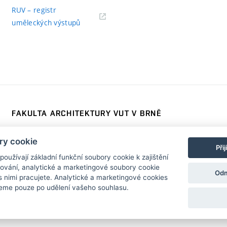
RUV – registr
uměleckých výstupů
FAKULTA ARCHITEKTURY VUT V BRNĚ
Poříčí 273/5, 639 00 Brno
www.fa.vutbr.cz
ry cookie
Telefon: 54114 6600
info@fa.vutbr.cz
Při
užívají základní funkční soubory cookie k zajištění
vání, analytické a marketingové soubory cookie
Odm
s nimi pracujete. Analytické a marketingové cookies
eme pouze po udělení vašeho souhlasu.