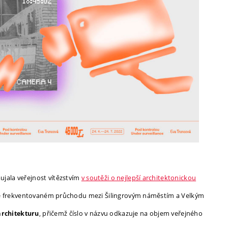
ujala veřejnost vítězstvím
v soutěži o nejlepší architektonickou
dou ve frekventovaném průchodu mezi Šilingrovým náměstím a Velkým
, přičemž číslo v názvu odkazuje na objem veřejného
architekturu