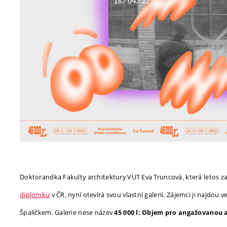
Doktorandka Fakulty architektury VUT Eva Truncová, která letos za
diplomku
v ČR, nyní otevírá svou vlastní galerii. Zájemci ji naj
Špalíčkem. Galerie nese název
45 000 l: Objem pro angažovanou 