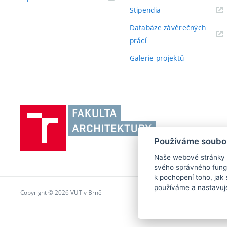
Stipendia
Databáze závěrečných
prácí
Galerie projektů
Vysoké
učení
technické
Používáme soubo
v
Naše webové stránky po
Brně,
svého správného fungo
Fakulta
k pochopení toho, jak 
architektury
používáme a nastavuj
Copyright © 2026 VUT v Brně