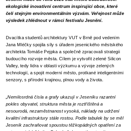
ekologické inovativní centrum inspirující obce, které 
čelí stejným environmentálním výzvám. Veřejnost může 
výsledek zhlédnout v rámci festivalu Jesnění. 
Dvacítka studentů architektury VUT v Brně pod vedením 
Jana Mléčky spojila síly s úřadem jesenického městského 
architekta Tomáše Pejpka a společně zpracovali strategii 
budoucího rozvoje města. Cílem je vytvořit zelené Silicon 
Valley, tedy lídra v oblasti výzkumu a vývoje zelených 
technologií, a spojit moderní město, protkané inteligentními 
senzory, s přírodní krajinou, plnou vody a života.
„Nemilosrdná čísla a grafy ukazují v Jeseníku razantní 
pokles obyvatel, struktura města je roztříštěná a 
nesourodá, nezaměstnanost vysoká, náklady na udržení 
kvalitní infrastruktury stále rostou. Podle tabulek by se měl 
Jeseník zachraňovat spoustou těžkopádných opatření za 