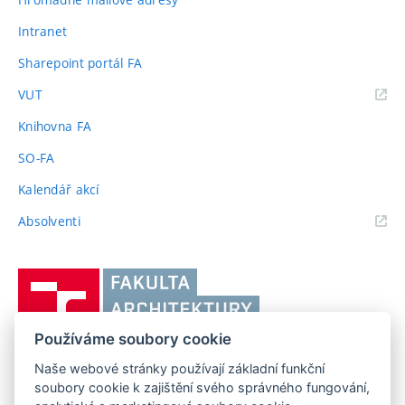
Intranet
Sharepoint portál FA
(externí
VUT
odkaz)
Knihovna FA
SO-FA
Kalendář akcí
(externí
Absolventi
odkaz)
Vysoké
učení
technické
Používáme soubory cookie
v
Brně,
Naše webové stránky používají základní funkční
FAKULTA ARCHITEKTURY VUT V BRNĚ
soubory cookie k zajištění svého správného fungování,
Fakulta