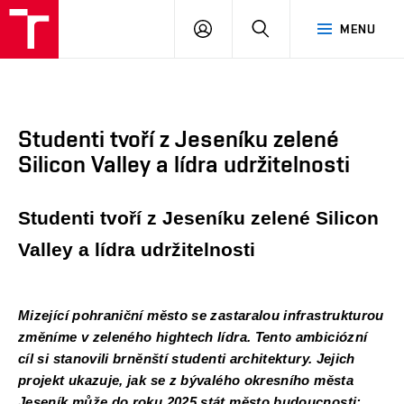
FA
PŘIHLÁSIT
HLEDAT
MENU
VUT
SE
Studenti tvoří z Jeseníku zelené
Silicon Valley a lídra udržitelnosti
Studenti tvoří z Jeseníku zelené Silicon 
Valley a lídra udržitelnosti
Mizející pohraniční město se zastaralou infrastrukturou 
změníme v zeleného hightech lídra. Tento ambiciózní 
cíl si stanovili brněnští studenti architektury. Jejich 
projekt ukazuje, jak se z bývalého okresního města 
Jeseník může do roku 2025 stát město budoucnosti: 