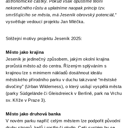
astronomické částky. Pokud však opustíme teorii 
nekonečného růstu a uplatníme naopak princip tzv. 
smršťujícího se města, má Jeseník obrovský potenciál,“
vysvětluje vedoucí projektu Jan Mléčka. 
Stěžejní motivy projektu Jeseník 2025: 
Město jako krajina
Jeseník je jedinečný způsobem, jakým okolní krajina 
prorůstá město až do centra. Řízeným splýváním s 
krajinou lze s minimem nákladů dosáhnout ideálu 
městského přírodního parku v duchu takzvané “městské 
divočiny” (Urban Wilderness), o který usilují vyspělá města 
(parky Südgelände či Gleisdreieck v Berlíně, park na Vrchu 
sv. Kříže v Praze 3). 
Město jako druhová banka
V novém parku napříč celým městem lze podpořit původní 
druhy stromů, keřů i rostlin či plodin. Celý systém by se 