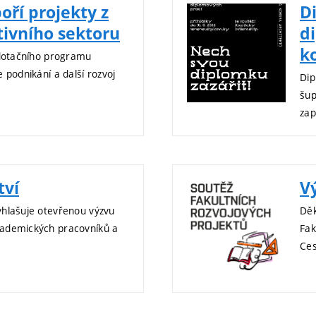
oří projekty z
D
tivního sektoru
d
k
 dotačního programu
 podnikání a další rozvoj
Dip
šup
zap
tví
V
yhlašuje otevřenou výzvu
Děk
kademických pracovníků a
Fak
Ces