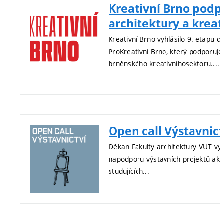
Kreativní Brno podp
architektury a krea
Kreativní Brno vyhlásilo 9. etapu
ProKreativní Brno, který podporuje
brněnského kreativníhosektoru....
Open call Výstavnic
Děkan Fakulty architektury VUT v
napodporu výstavních projektů a
studujících...