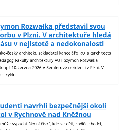
zymon Rozwałka představil svou
orbu v Plzni. V architektuře hledá
rásu v nejistotě a nedokonalosti
sko-český architekt, zakladatel kanceláře RO_aRarchitects
edagog Fakulty architektury VUT Szymon Rozwałka
toupil 10.června 2026 v Semlerově rezidenci v Plzni. V
ci cyklu...
udenti navrhli bezpečnější okolí
kol v Rychnově nad Kněžnou
 může vypadat školní čtvrť, kde se děti, rodiče,chodci,