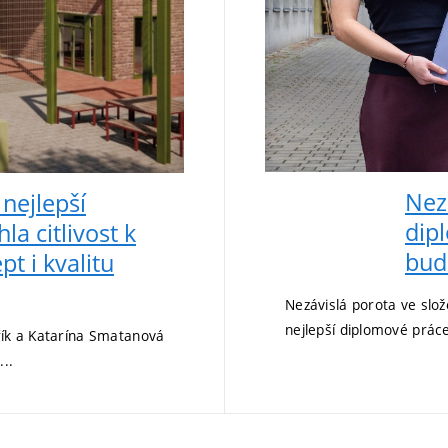
Nez
 nejlepší
dip
la citlivost k
bud
t i kvalitu
Nezávislá porota ve slož
nejlepší diplomové práce 
řík a Katarína Smatanová
..