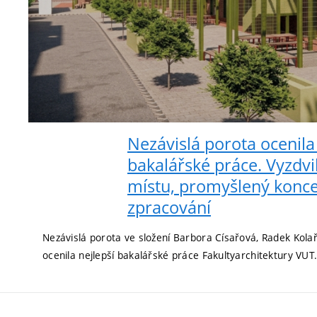
Nezávislá porota ocenila
bakalářské práce. Vyzdvih
místu, promyšlený koncep
zpracování
Nezávislá porota ve složení Barbora Císařová, Radek Kola
ocenila nejlepší bakalářské práce Fakultyarchitektury VUT..