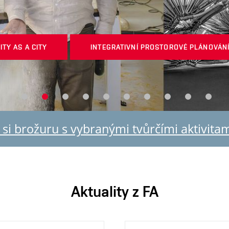
ITY AS A CITY
INTEGRATIVNÍ PROSTOROVÉ PLÁNOVÁN
si brožuru s vybranými tvůrčími aktivita
Aktuality z FA