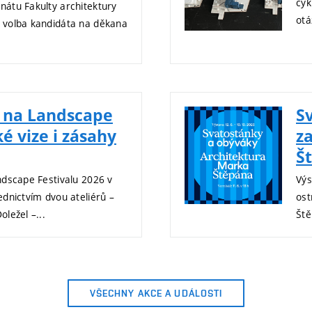
cyk
átu Fakulty architektury
otá
 volba kandidáta na děkana
T na Landscape
S
é vize i zásahy
z
Š
ndscape Festivalu 2026 v
Výs
dnictvím dvou ateliérů –
ost
ležel –...
Ště
VŠECHNY AKCE A UDÁLOSTI