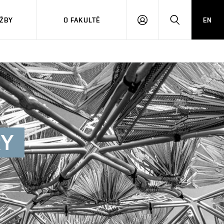
ŽBY
O FAKULTĚ
EN
PŘIHLÁSIT
HLEDAT
SE
RY