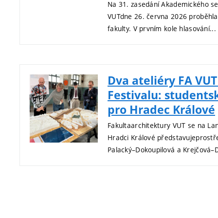
Na 31. zasedání Akademického sen
VUTdne 26. června 2026 proběhla
fakulty. V prvním kole hlasování...
Dva ateliéry FA VU
Festivalu: studentsk
pro Hradec Králové
Fakultaarchitektury VUT se na La
Hradci Králové představujeprostře
Palacký–Dokoupilová a Krejčová–Do