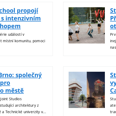
hool propojí
S
s intenzivním
P
shopem
o
érie událostí v
Prv
it místní komunitu, pomoci
ine
nas
Brno: společný
S
 pro
v
 o městě
C
Joint Studios
Stu
studující architektury z
ate
a Technické univerzity v...
tra