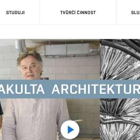
STUDUJI
TVŮRČÍ ČINNOST
SLU
AKULTA
ARCHITEKTU