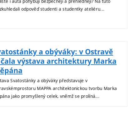
listé i auta pohybují bezpečněji a přehledněji? Na tuto
zkuhledali odpověď studenti a studentky ateliéru...
vatostánky a obýváky: v Ostravě
ačala výstava architektury Marka
těpána
tava Svatostánky a obýváky představuje v
ravskémprostoru MAPPA architektonickou tvorbu Marka
pána jako promyšlený celek, vněmž se prolíná...