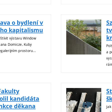
ava o bydlení v
S
ho kapitalismu
tv
k
štívit výstavu Window
 Jana Domicze, Kuby
Pol
galerijním prostoru...
a p
vys
rám
Fakulty
St
olil kandidáta
š
unkce děkana
Jak