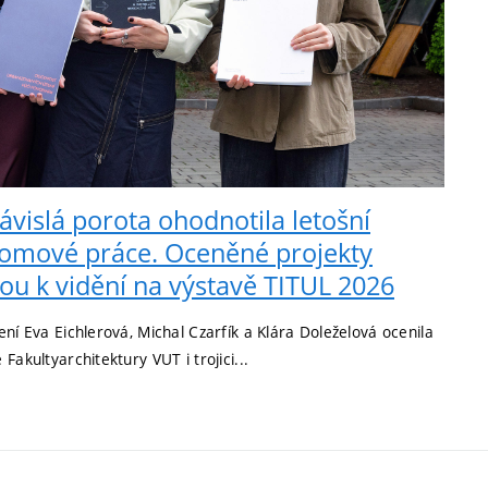
ávislá porota ohodnotila letošní
lomové práce. Oceněné projekty
ou k vidění na výstavě TITUL 2026
ení Eva Eichlerová, Michal Czarfík a Klára Doleželová ocenila
Fakultyarchitektury VUT i trojici...