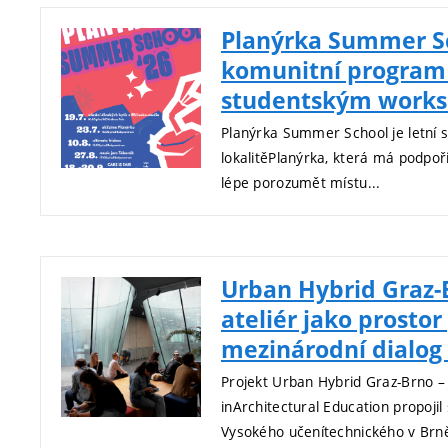
Planýrka Summer Sc
komunitní program 
studentským work
Planýrka Summer School je letní s
lokalitěPlanýrka, která má podpoř
lépe porozumět místu...
Urban Hybrid Graz-
ateliér jako prostor
mezinárodní dialog
Projekt Urban Hybrid Graz-Brno – 
inArchitectural Education propojil 
Vysokého učenítechnického v Brně 