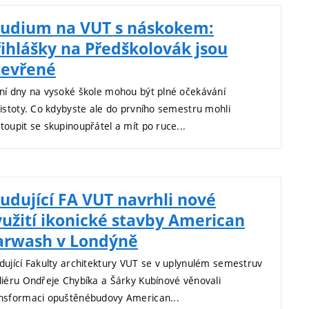
tudium na VUT s náskokem:
řihlášky na Předškolovák jsou
tevřené
ní dny na vysoké škole mohou být plné očekávání
jistoty. Co kdybyste ale do prvního semestru mohli
toupit se skupinoupřátel a mít po ruce...
tudující FA VUT navrhli nové
yužití ikonické stavby American
arwash v Londýně
dující Fakulty architektury VUT se v uplynulém semestruv
liéru Ondřeje Chybíka a Šárky Kubínové věnovali
nsformaci opuštěnébudovy American...