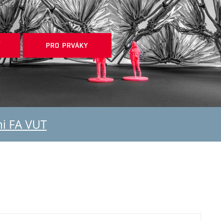
Í
PRO PRVÁKY
mi FA VUT