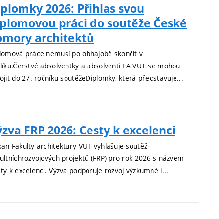
iplomky 2026: Přihlas svou
iplomovou práci do soutěže České
omory architektů
lomová práce nemusí po obhajobě skončit v
líku.Čerstvé absolventky a absolventi FA VUT se mohou
ojit do 27. ročníku soutěžeDiplomky, která představuje...
ýzva FRP 2026: Cesty k excelenci
an Fakulty architektury VUT vyhlašuje soutěž
ultníchrozvojových projektů (FRP) pro rok 2026 s názvem
ty k excelenci. Výzva podporuje rozvoj výzkumné i...