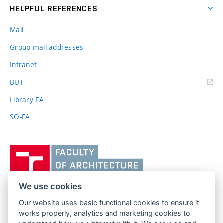
HELPFUL REFERENCES
Mail
Group mail addresses
Intranet
(external
BUT
link)
Library FA
SO-FA
Vysoké
učení
technické
v
We use cookies
Brně,
Our website uses basic functional cookies to ensure it
FACULTY OF ARCHITECTURE
Fakulta
works properly, analytics and marketing cookies to
BRNO UNIVERSITY OF TECHNOLOGY