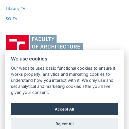
link)
Library FA
SO-FA
Vysoké
učení
technické
v
We use cookies
Brně,
Our website uses basic functional cookies to ensure it
FACULTY OF ARCHITECTURE
Fakulta
works properly, analytics and marketing cookies to
BRNO UNIVERSITY OF TECHNOLOGY
architektury
understand how you interact with it. We only use and
Poříčí 273/5
www.fa.vutbr.cz
set analytical and marketing cookies after you have
639 00 Brno
given your consent.
info@fa.vutbr.cz
Czech Republic
+420 541 146 600
Accept All
Reject All