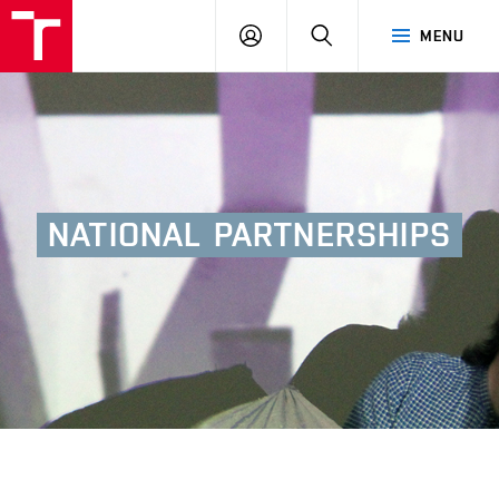
BUT
LOGIN
SEARCH
MENU
FA
NATIONAL
PARTNERSHIPS