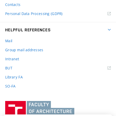
Contacts
Personal Data Processing (GDPR)
HELPFUL REFERENCES
Mail
Group mail addresses
Intranet
(external
BUT
link)
Library FA
SO-FA
Vysoké
učení
technické