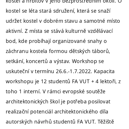
kostel a hřbitov v jeho bezprostředním okolí. O
kostel se léta stará sdružení, která se snaží
udržet kostel v dobrém stavu a samotné místo
aktivní. Z místa se stává kulturně vzdělávací
bod, kde probíhají organizované snahy o
záchranu kostela formou dětských táborů,
setkání, koncertů a výstav. Workshop se
uskuteční v termínu 26.6.-1.7.2022. Kapacita
workshopu je 12 studentů FA VUT + 4 lektoři, z
toho 1 interní. V rámci evropské soutěže
architektonických škol je potřeba posilovat
realizační potenciál architektonického díla
autorských návrhů studentů FA VUT. Těžiště