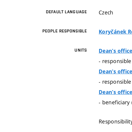
Czech
DEFAULT LANGUAGE
Koryčánek Ro
PEOPLE RESPONSIBLE
Dean's offic
UNITS
- responsibl
Dean's offic
- responsibl
Dean's offic
- beneficiary
Responsibilit