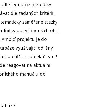
 podle jednotné metodiky
at dle zadaných kritérií,
t tematicky zaměřené stezky
adnit zapojení menších obcí,
 Ambicí projektu je do
atabáze využívající odlišný
cí a dalších subjektů, v níž
ude reagovat na aktuální
ktonického manuálu do
databáze