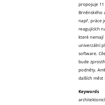
propojuje 11
Brněnského a
např. práce j
reagujících n
které nemají
univerzální pl
software. Cíl
bude zprostře
podněty. Amb
dalších měst 
Keywords
architektonic