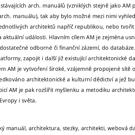
 stávajících arch. manuálů (vzniklých stejně jako AM
rch. manuálu), tak aby bylo možné mezi nimi vyhledáv
ednotlivých architektů napříč republikou, nebo tvoři
a aktuální události. Hlavním cílem AM je zejména usn
 dostatečné odborné či finanční zázemí, do databáze.
atformy, zapojit i další již existující architektonické d
em AM je vytvoření široké, vzájemně propojené sítě ob
dkováno architektonické a kulturní dědictví a jež b
icí AM je pak rozšířit myšlenku a metodiku archite
Evropy i světa.
ký manuál, architektura, stezky, architekti, webová 