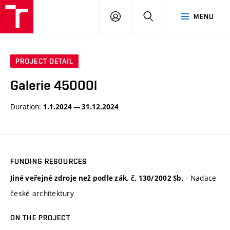
BUT
LOGIN
SEARCH
MENU
FA
PROJECT DETAIL
Galerie 45000l
Duration:
1.1.2024 — 31.12.2024
FUNDING RESOURCES
- Nadace
Jiné veřejné zdroje než podle zák. č. 130/2002 Sb.
české architektury
ON THE PROJECT