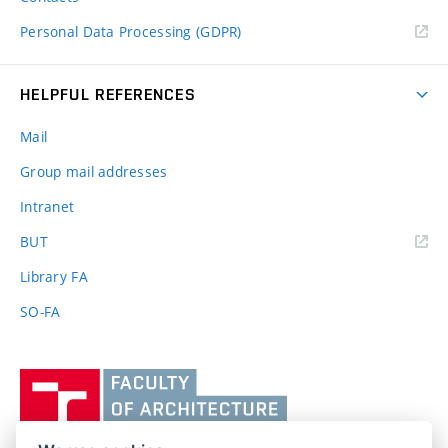
Personal Data Processing (GDPR)
HELPFUL REFERENCES
Mail
Group mail addresses
Intranet
(external
BUT
link)
Library FA
SO-FA
Vysoké
učení
technické